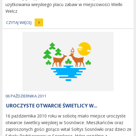
użytkowania wiejskiego placu zabaw w miejscowości Wielki
Wełcz
CZYTAJ WIĘCEJ
image
Dodano
06
PAŹDZIERNIKA
2011
UROCZYSTE OTWARCIE ŚWIETLICY W...
16 października 2010 roku w sobotę miało miejsce uroczyste
otwarcie świetlicy wiejskiej w Sosnówce. Mieszkańców oraz
zaproszonych gości gorąco witał Sołtys Sosnówki oraz dzieci ze
Szkoły Podstawowej w Sosnówce, które wspólnie z...