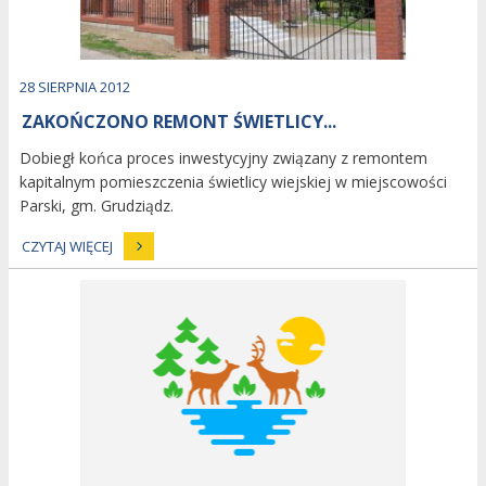
Dodano
28
SIERPNIA
2012
ZAKOŃCZONO REMONT ŚWIETLICY...
Dobiegł końca proces inwestycyjny związany z remontem
kapitalnym pomieszczenia świetlicy wiejskiej w miejscowości
Parski, gm. Grudziądz.
CZYTAJ WIĘCEJ
image