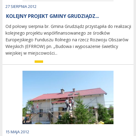
Dodano
27
SIERPNIA
2012
KOLEJNY PROJEKT GMINY GRUDZIĄDZ...
Od połowy sierpnia br. Gmina Grudziądz przystąpiła do realizacji
kolejnego projektu współfinansowanego ze środków
Europejskiego Funduszu Rolnego na rzecz Rozwoju Obszarów
Wiejskich (EFRROW) pn. „Budowa i wyposażenie świetlicy
wiejskiej w miejscowości...
CZYTAJ WIĘCEJ
image
Dodano
15
MAJA
2012