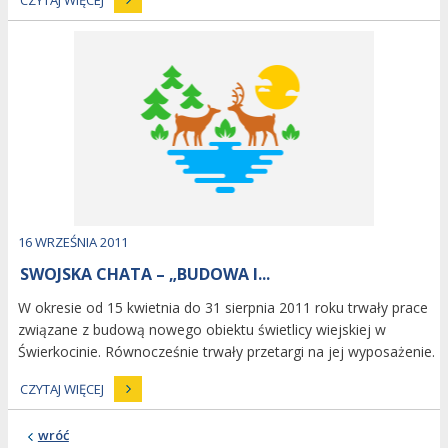
CZYTAJ WIĘCEJ
image
Dodano
16
WRZEŚNIA
2011
SWOJSKA CHATA – „BUDOWA I...
W okresie od 15 kwietnia do 31 sierpnia 2011 roku trwały prace
związane z budową nowego obiektu świetlicy wiejskiej w
Świerkocinie. Równocześnie trwały przetargi na jej wyposażenie.
CZYTAJ WIĘCEJ
wróć