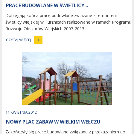
PRACE BUDOWLANE W ŚWIETLICY...
Dobiegają końca prace budowlane związane z remontem
świetlicy wiejskiej w Turznicach realizowane w ramach Programu
Rozwoju Obszarów Wiejskich 2007-2013.
CZYTAJ WIĘCEJ
image
Dodano
11
KWIETNIA
2012
NOWY PLAC ZABAW W WIELKIM WEŁCZU
Zakończyły się prace budowlane związane z przekazaniem do