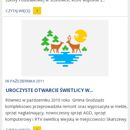
CZYTAJ WIĘCEJ
image
Dodano
06
PAŹDZIERNIKA
2011
UROCZYSTE OTWARCIE ŚWIETLICY W...
Również w październiku 2010 roku Gmina Grudziądz
kompleksowo przeprowadziła remont oraz wyposażyła w meble,
sprzęt nagłaśniający, nowoczesny sprzęt AGD, sprzęt
komputerowy i RTV świetlicę wiejską w miejscowości Skarszewy.