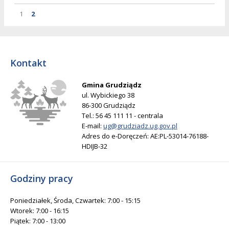
Strona
Strona
Strona
1
2
Kontakt
Gmina Grudziądz
ul. Wybickiego 38
86-300 Grudziądz
Tel.: 56 45 111 11 - centrala
E-mail:
ug@grudziadz.ug.gov.pl
Adres do e-Doręczeń: AE:PL-53014-76188-
HDIJB-32
Godziny pracy
Poniedziałek, Środa, Czwartek: 7:00 - 15:15
Wtorek: 7:00 - 16:15
Piątek: 7:00 - 13:00