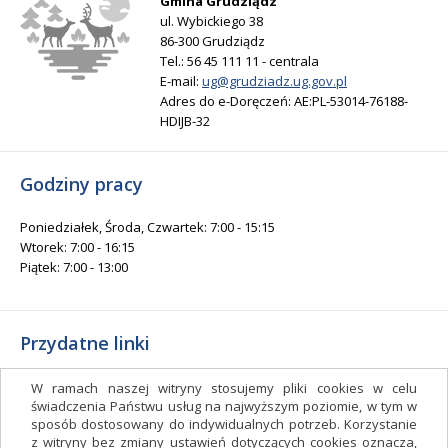
Gmina Grudziądz
ul. Wybickiego 38
86-300 Grudziądz
Tel.: 56 45 111 11 - centrala
E-mail:
ug@grudziadz.ug.gov.pl
Adres do e-Doręczeń: AE:PL-53014-76188-
HDIJB-32
Godziny pracy
Poniedziałek, Środa, Czwartek: 7:00 - 15:15
Wtorek: 7:00 - 16:15
Piątek: 7:00 - 13:00
Przydatne linki
Gminny Ośrodek Kultury i Sportu
W ramach naszej witryny stosujemy pliki cookies w celu
Gminna Biblioteka Publiczna
świadczenia Państwu usług na najwyższym poziomie, w tym w
sposób dostosowany do indywidualnych potrzeb. Korzystanie
facebook.com/gminagrudziadz
z witryny bez zmiany ustawień dotyczących cookies oznacza,
Deklaracja dostępności