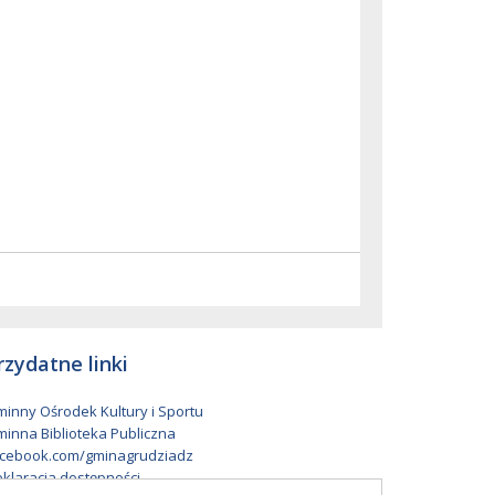
rzydatne linki
inny Ośrodek Kultury i Sportu
inna Biblioteka Publiczna
cebook.com/gminagrudziadz
klaracja dostępności