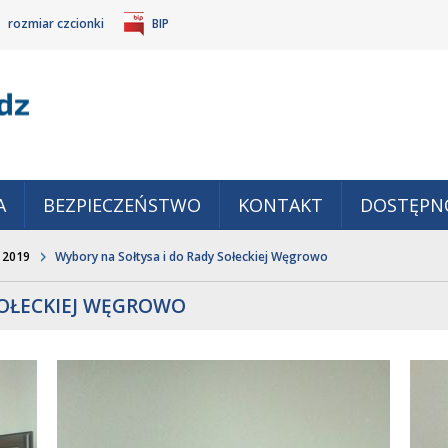
rozmiar czcionki
BIP
Gm
POWIĘKSZ
TANDARDOWY
IEJSZ
CZCIONKĘ
ZMIAR
ONKĘ
A
BEZPIECZEŃSTWO
KONTAKT
DOSTĘPN
 2019
Wybory na Sołtysa i do Rady Sołeckiej Węgrowo
SOŁECKIEJ WĘGROWO