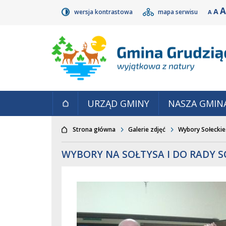
Przejdź do głównego
Przejdź do treści
Przejdź do mapy
Przejdź do
A
A
wersja kontrastowa
mapa serwisu
A
wyszukiwarki
serwisu
menu
S
POMN
RO
CZCI
URZĄD GMINY
NASZA GMIN
Strona główna
Galerie zdjęć
Wybory Sołeckie
WYBORY NA SOŁTYSA I DO RADY 