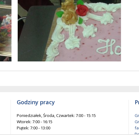
w
entów
każ
elementów
na
ie
stronie
Godziny pracy
P
Poniedziałek, Środa, Czwartek: 7:00 - 15:15
Gm
Wtorek: 7:00 - 16:15
Gm
Piątek: 7:00 - 13:00
fa
De