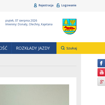
Rejestracja
Logowanie
ina Grudziądz
Wyjątkowa z natury
piątek, 07 sierpnia 2026
Imieniny: Donaty, Olechny, Kajetana
OŚĆ
ROZKŁADY JAZDY
Otwiera
Szukaj
pole,
w
którym
należy
wpisać
wyszukiwaną
frazę.