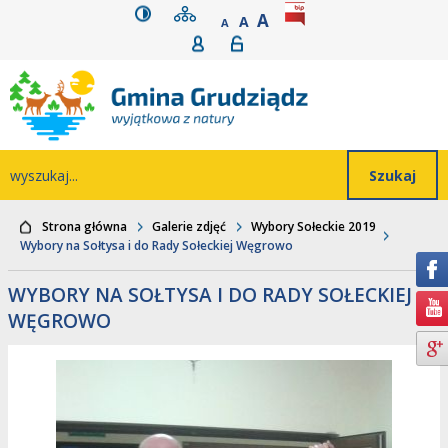
wersja kontrastowa
mapa serwisu
rozmiar czcionki
BIP
POWIĘKSZ CZCIONK
Przejdź do głównego
Przejdź do treści
Przejdź do mapy
Przejdź do
A
STANDARDOWY ROZMIAR
A
POMNIEJSZ CZCIONKĘ
A
Rejestracja
Logowanie
wyszukiwarki
serwisu
menu
Wyszukiwarka
wyszukaj...
Strona główna
Galerie zdjęć
Wybory Sołeckie 2019
Wybory na Sołtysa i do Rady Sołeckiej Węgrowo
WYBORY NA SOŁTYSA I DO RADY SOŁECKIEJ
WĘGROWO