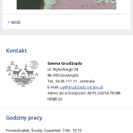
wróć
Kontakt
Gmina Grudziądz
ul. Wybickiego 38
86-300 Grudziądz
Tel.: 56 45 111 11 - centrala
E-mail:
ug@grudziadz.ug.gov.pl
Adres do e-Doręczeń: AE:PL-53014-76188-
HDIJB-32
Godziny pracy
Poniedziałek, Środa, Czwartek: 7:00 - 15:15