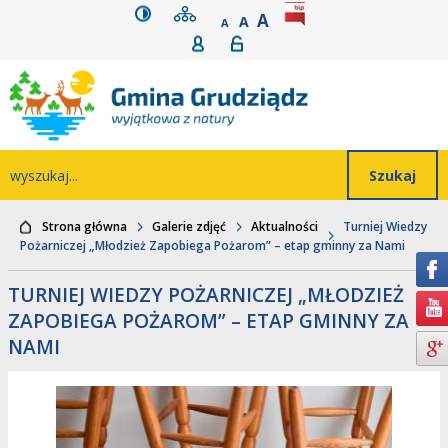
wersja kontrastowa
mapa serwisu
rozmiar czcionki
BIP
POWIĘKSZ CZCIONK
Przejdź do głównego
Przejdź do treści
Przejdź do mapy
Przejdź do
A
STANDARDOWY ROZMIAR
A
POMNIEJSZ CZCIONKĘ
A
Rejestracja
Logowanie
wyszukiwarki
serwisu
menu
Wyszukiwarka
wyszukaj...
Strona główna
Galerie zdjęć
Aktualności
Turniej Wiedzy
Pożarniczej „Młodzież Zapobiega Pożarom” – etap gminny za Nami
TURNIEJ WIEDZY POŻARNICZEJ „MŁODZIEŻ
ZAPOBIEGA POŻAROM” – ETAP GMINNY ZA
NAMI