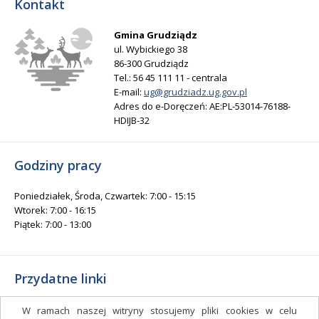
Kontakt
Gmina Grudziądz
ul. Wybickiego 38
86-300 Grudziądz
Tel.: 56 45 111 11 - centrala
E-mail:
ug@grudziadz.ug.gov.pl
Adres do e-Doręczeń: AE:PL-53014-76188-
HDIJB-32
Godziny pracy
Poniedziałek, Środa, Czwartek: 7:00 - 15:15
Wtorek: 7:00 - 16:15
Piątek: 7:00 - 13:00
Przydatne linki
Gminny Ośrodek Kultury i Sportu
W ramach naszej witryny stosujemy pliki cookies w celu