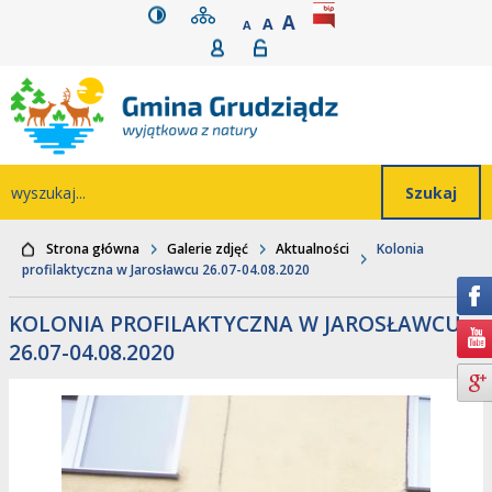
wersja kontrastowa
mapa serwisu
rozmiar czcionki
BIP
POWIĘKSZ CZCIONK
Przejdź do głównego
Przejdź do treści
Przejdź do mapy
Przejdź do
A
STANDARDOWY ROZMIAR
A
POMNIEJSZ CZCIONKĘ
A
Rejestracja
Logowanie
wyszukiwarki
serwisu
menu
Wyszukiwarka
wyszukaj...
Strona główna
Galerie zdjęć
Aktualności
Kolonia
profilaktyczna w Jarosławcu 26.07-04.08.2020
KOLONIA PROFILAKTYCZNA W JAROSŁAWCU
26.07-04.08.2020