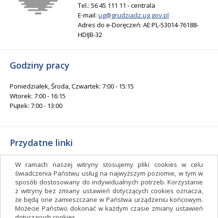
Tel.: 56 45 111 11 - centrala
E-mail:
ug@grudziadz.ug.gov.pl
Adres do e-Doręczeń: AE:PL-53014-76188-
HDIJB-32
Godziny pracy
Poniedziałek, Środa, Czwartek: 7:00 - 15:15
Wtorek: 7:00 - 16:15
Piątek: 7:00 - 13:00
Przydatne linki
Gminny Ośrodek Kultury i Sportu
W ramach naszej witryny stosujemy pliki cookies w celu
Gminna Biblioteka Publiczna
świadczenia Państwu usług na najwyższym poziomie, w tym w
sposób dostosowany do indywidualnych potrzeb. Korzystanie
facebook.com/gminagrudziadz
z witryny bez zmiany ustawień dotyczących cookies oznacza,
Deklaracja dostępności
że będą one zamieszczane w Państwa urządzeniu końcowym.
Możecie Państwo dokonać w każdym czasie zmiany ustawień
Facebook
dotyczących cookies.