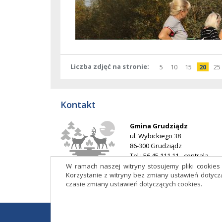
Liczba zdjęć na stronie
pokaż
elementów
pokaż
elementów
pokaż
elementó
pokaż
ele
po
5
10
15
20
25
na
na
na
na
stronie
stronie
stronie
stro
Kontakt
Gmina Grudziądz
ul. Wybickiego 38
86-300 Grudziądz
Tel.: 56 45 111 11 - centrala
E-mail:
ug@grudziadz.ug.gov.p
W ramach naszej witryny stosujemy pliki cookie
Korzystanie z witryny bez zmiany ustawień doty
Adres do e-Doręczeń: AE:PL-
czasie zmiany ustawień dotyczących cookies.
53014-76188-HDIJB-32
Copyright 2017 © Urząd Gminy Grudziądz