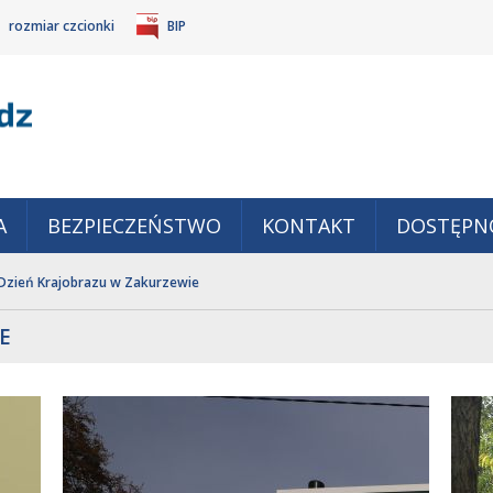
rozmiar czcionki
BIP
Gm
POWIĘKSZ
TANDARDOWY
IEJSZ
CZCIONKĘ
ZMIAR
ONKĘ
A
BEZPIECZEŃSTWO
KONTAKT
DOSTĘPN
Dzień Krajobrazu w Zakurzewie
E