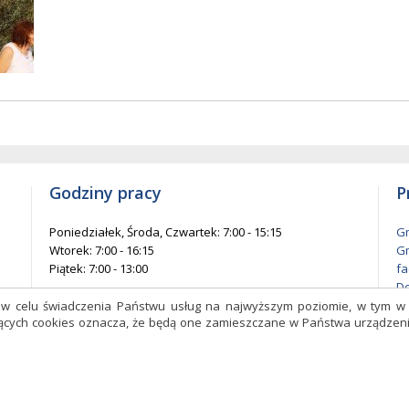
w
mentów
każ
elementów
na
nie
stronie
Godziny pracy
P
Poniedziałek, Środa, Czwartek: 7:00 - 15:15
Gm
Wtorek: 7:00 - 16:15
Gm
Piątek: 7:00 - 13:00
fa
De
l
s w celu świadczenia Państwu usług na najwyższym poziomie, w tym 
czących cookies oznacza, że będą one zamieszczane w Państwa urządz