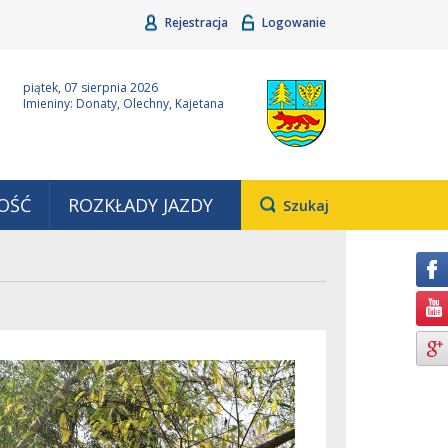
Rejestracja
Logowanie
ina Grudziądz
Wyjątkowa z natury
piątek, 07 sierpnia 2026
Imieniny: Donaty, Olechny, Kajetana
OŚĆ
ROZKŁADY JAZDY
Otwiera
Szukaj
pole,
w
którym
należy
wpisać
wyszukiwaną
frazę.