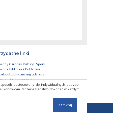
rzydatne linki
inny Ośrodek Kultury i Sportu
inna Biblioteka Publiczna
cebook.com/gminagrudziadz
klaracja dostępności
w sposób dostosowany do indywidualnych potrzeb.
eniu końcowym. Możecie Państwo dokonać w każdym
Facebook
Zamknij
Projekt i wykonanie:
Logonet Sp. z o.o.