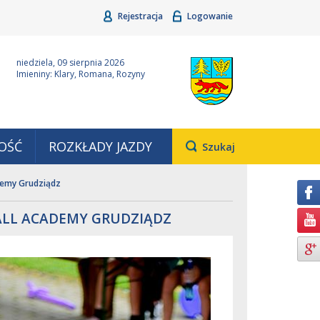
Rejestracja
Logowanie
ina Grudziądz
Wyjątkowa z natury
niedziela, 09 sierpnia 2026
Imieniny: Klary, Romana, Rozyny
OŚĆ
ROZKŁADY JAZDY
Otwiera
Szukaj
pole,
w
demy Grudziądz
którym
należy
wpisać
ALL ACADEMY GRUDZIĄDZ
wyszukiwaną
frazę.