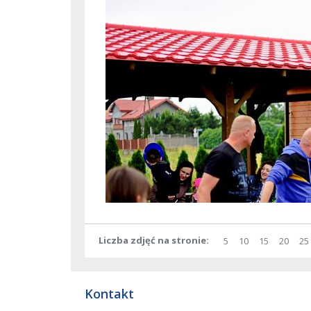
Liczba zdjęć na stronie
pokaż
elementów
pokaż
elementów
pokaż
elementó
pokaż
elem
po
5
10
15
20
25
na
na
na
na
stronie
stronie
stronie
stron
Kontakt