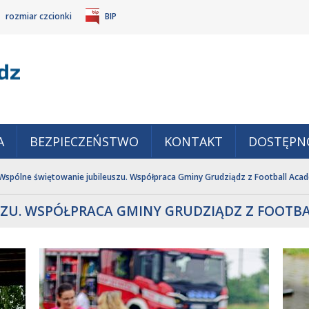
rozmiar czcionki
BIP
Gm
POWIĘKSZ
TANDARDOWY
IEJSZ
CZCIONKĘ
ZMIAR
ONKĘ
A
BEZPIECZEŃSTWO
KONTAKT
DOSTĘPN
Wspólne świętowanie jubileuszu. Współpraca Gminy Grudziądz z Football Aca
SZU. WSPÓŁPRACA GMINY GRUDZIĄDZ Z FOOTB