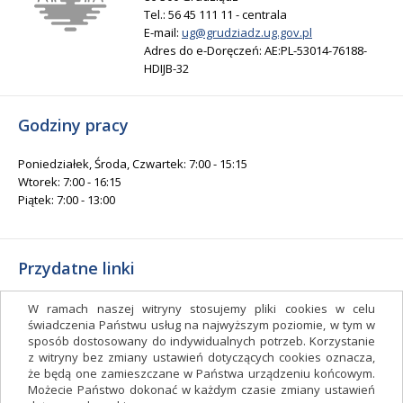
Tel.: 56 45 111 11 - centrala
E-mail:
ug@grudziadz.ug.gov.pl
Adres do e-Doręczeń: AE:PL-53014-76188-
HDIJB-32
Godziny pracy
Poniedziałek, Środa, Czwartek: 7:00 - 15:15
Wtorek: 7:00 - 16:15
Piątek: 7:00 - 13:00
Przydatne linki
Gminny Ośrodek Kultury i Sportu
W ramach naszej witryny stosujemy pliki cookies w celu
Gminna Biblioteka Publiczna
świadczenia Państwu usług na najwyższym poziomie, w tym w
sposób dostosowany do indywidualnych potrzeb. Korzystanie
facebook.com/gminagrudziadz
z witryny bez zmiany ustawień dotyczących cookies oznacza,
Deklaracja dostępności
że będą one zamieszczane w Państwa urządzeniu końcowym.
Możecie Państwo dokonać w każdym czasie zmiany ustawień
Facebook