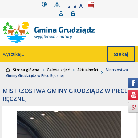
wersja kontrastowa
mapa serwisu
rozmiar czcionki
BIP
POWIĘKSZ CZCIONK
Przejdź do głównego
Przejdź do treści
Przejdź do mapy
Przejdź do
A
STANDARDOWY ROZMIAR
A
POMNIEJSZ CZCIONKĘ
A
Rejestracja
Logowanie
wyszukiwarki
serwisu
menu
Wyszukiwarka
wyszukaj...
Strona główna
Galerie zdjęć
Aktualności
Mistrzostwa
Gminy Grudziądz w Piłce Ręcznej
MISTRZOSTWA GMINY GRUDZIĄDZ W PIŁCE
RĘCZNEJ