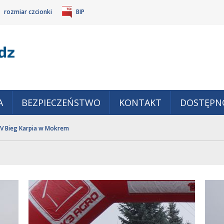
rozmiar czcionki
BIP
Gm
POWIĘKSZ
TANDARDOWY
IEJSZ
CZCIONKĘ
ZMIAR
ONKĘ
A
BEZPIECZEŃSTWO
KONTAKT
DOSTĘPN
IV Bieg Karpia w Mokrem