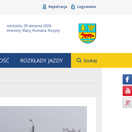
Rejestracja
Logowanie
ina Grudziądz
Wyjątkowa z natury
niedziela, 09 sierpnia 2026
Imieniny: Klary, Romana, Rozyny
OŚĆ
ROZKŁADY JAZDY
Otwiera
Szukaj
pole,
w
którym
należy
wpisać
wyszukiwaną
frazę.