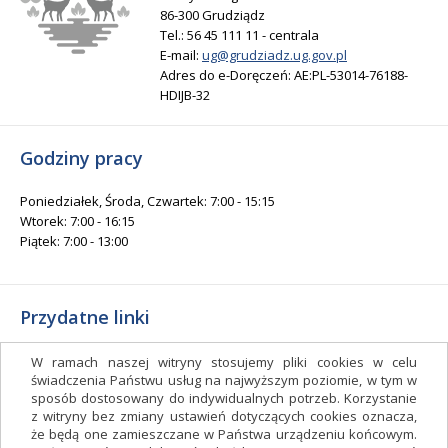
86-300 Grudziądz
Tel.: 56 45 111 11 - centrala
E-mail:
ug@grudziadz.ug.gov.pl
Adres do e-Doręczeń: AE:PL-53014-76188-
HDIJB-32
Godziny pracy
Poniedziałek, Środa, Czwartek: 7:00 - 15:15
Wtorek: 7:00 - 16:15
Piątek: 7:00 - 13:00
Przydatne linki
Gminny Ośrodek Kultury i Sportu
W ramach naszej witryny stosujemy pliki cookies w celu
Gminna Biblioteka Publiczna
świadczenia Państwu usług na najwyższym poziomie, w tym w
sposób dostosowany do indywidualnych potrzeb. Korzystanie
facebook.com/gminagrudziadz
z witryny bez zmiany ustawień dotyczących cookies oznacza,
Deklaracja dostępności
że będą one zamieszczane w Państwa urządzeniu końcowym.