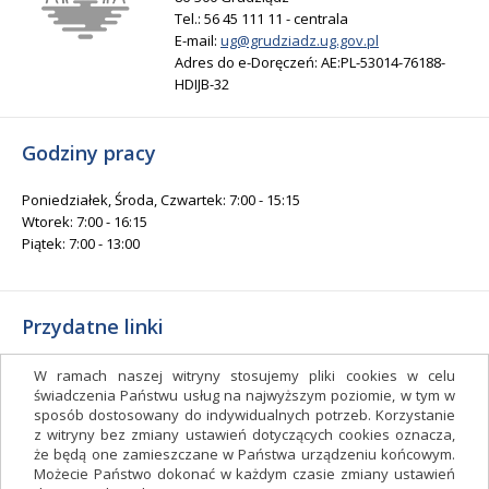
Tel.: 56 45 111 11 - centrala
E-mail:
ug@grudziadz.ug.gov.pl
Adres do e-Doręczeń: AE:PL-53014-76188-
HDIJB-32
Godziny pracy
Poniedziałek, Środa, Czwartek: 7:00 - 15:15
Wtorek: 7:00 - 16:15
Piątek: 7:00 - 13:00
Przydatne linki
Gminny Ośrodek Kultury i Sportu
W ramach naszej witryny stosujemy pliki cookies w celu
Gminna Biblioteka Publiczna
świadczenia Państwu usług na najwyższym poziomie, w tym w
sposób dostosowany do indywidualnych potrzeb. Korzystanie
facebook.com/gminagrudziadz
z witryny bez zmiany ustawień dotyczących cookies oznacza,
Deklaracja dostępności
że będą one zamieszczane w Państwa urządzeniu końcowym.
Możecie Państwo dokonać w każdym czasie zmiany ustawień
Facebook