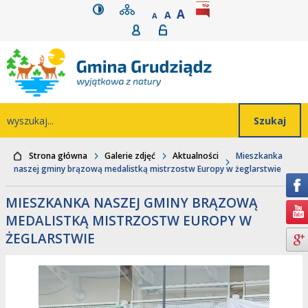
wersja kontrastowa
mapa serwisu
rozmiar czcionki
BIP
POWIĘKSZ CZCIONK
Przejdź do głównego
Przejdź do treści
Przejdź do mapy
Przejdź do
A
STANDARDOWY ROZMIAR
A
POMNIEJSZ CZCIONKĘ
A
Rejestracja
Logowanie
wyszukiwarki
serwisu
menu
Wyszukiwarka
wyszukaj...
Strona główna
Galerie zdjęć
Aktualności
Mieszkanka
naszej gminy brązową medalistką mistrzostw Europy w żeglarstwie
MIESZKANKA NASZEJ GMINY BRĄZOWĄ
MEDALISTKĄ MISTRZOSTW EUROPY W
ŻEGLARSTWIE