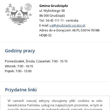
Gmina Grudziądz
ul. Wybickiego 38
86-300 Grudziądz
Tel.: 56 45 111 11 - centrala
E-mail:
ug@grudziadz.ug.gov.pl
Adres do e-Doręczeń: AE:PL-53014-76188-
HDIJB-32
Godziny pracy
Poniedziałek, Środa, Czwartek: 7:00 - 15:15
Wtorek: 7:00 - 16:15
Piątek: 7:00 - 13:00
Przydatne linki
Gminny Ośrodek Kultury i Sportu
W ramach naszej witryny stosujemy pliki cookies w celu
Gminna Biblioteka Publiczna
świadczenia Państwu usług na najwyższym poziomie, w tym w
sposób dostosowany do indywidualnych potrzeb. Korzystanie