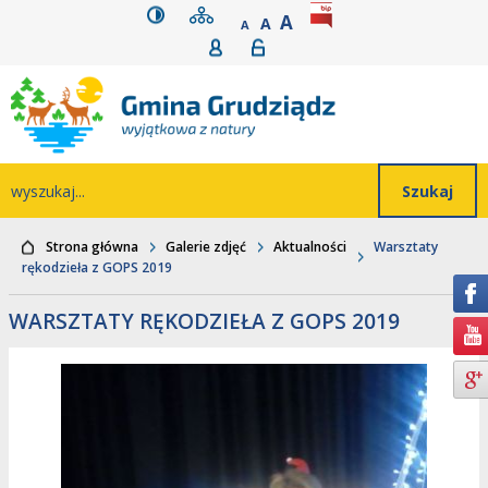
wersja kontrastowa
mapa serwisu
rozmiar czcionki
BIP
POWIĘKSZ CZCIONK
Przejdź do głównego
Przejdź do treści
Przejdź do mapy
Przejdź do
A
STANDARDOWY ROZMIAR
A
POMNIEJSZ CZCIONKĘ
A
Rejestracja
Logowanie
wyszukiwarki
serwisu
menu
Wyszukiwarka
wyszukaj...
Strona główna
Galerie zdjęć
Aktualności
Warsztaty
rękodzieła z GOPS 2019
WARSZTATY RĘKODZIEŁA Z GOPS 2019