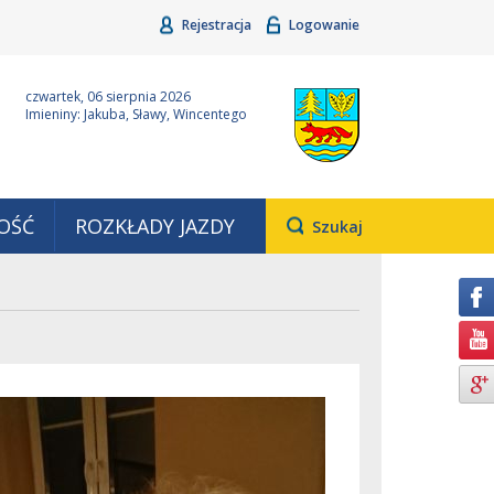
Rejestracja
Logowanie
ina Grudziądz
Wyjątkowa z natury
czwartek, 06 sierpnia 2026
Imieniny: Jakuba, Sławy, Wincentego
OŚĆ
ROZKŁADY JAZDY
Otwiera
Szukaj
pole,
w
którym
należy
wpisać
wyszukiwaną
frazę.