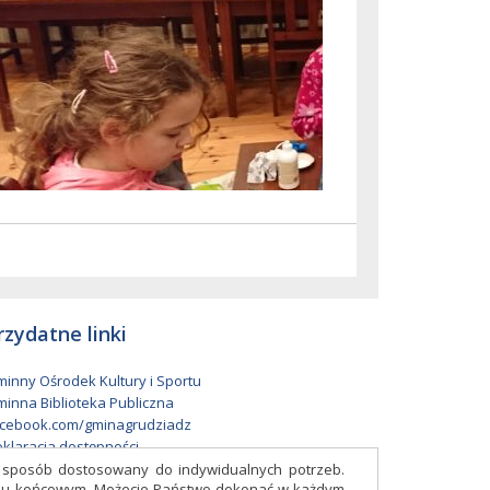
rzydatne linki
inny Ośrodek Kultury i Sportu
inna Biblioteka Publiczna
cebook.com/gminagrudziadz
klaracja dostępności
w sposób dostosowany do indywidualnych potrzeb.
eniu końcowym. Możecie Państwo dokonać w każdym