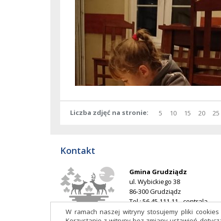
Liczba zdjęć na stronie
pokaż
elementów
pokaż
elementów
pokaż
elementó
pokaż
elem
po
5
10
15
20
25
na
na
na
na
stronie
stronie
stronie
stron
Kontakt
Gmina Grudziądz
ul. Wybickiego 38
86-300 Grudziądz
Tel.: 56 45 111 11 - centrala
E-mail:
ug@grudziadz.ug.gov.p
W ramach naszej witryny stosujemy pliki cookie
Korzystanie z witryny bez zmiany ustawień doty