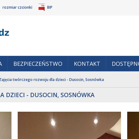
rozmiar czcionki
BIP
Gm
POWIĘKSZ
TANDARDOWY
IEJSZ
CZCIONKĘ
ZMIAR
ONKĘ
A
BEZPIECZEŃSTWO
KONTAKT
DOSTĘPN
Zajęcia twórczego rozwoju dla dzieci - Dusocin, Sosnówka
A DZIECI - DUSOCIN, SOSNÓWKA