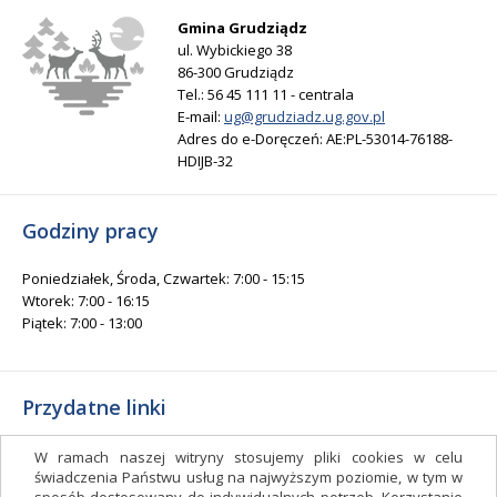
Gmina Grudziądz
ul. Wybickiego 38
86-300 Grudziądz
Tel.: 56 45 111 11 - centrala
E-mail:
ug@grudziadz.ug.gov.pl
Adres do e-Doręczeń: AE:PL-53014-76188-
HDIJB-32
Godziny pracy
Poniedziałek, Środa, Czwartek: 7:00 - 15:15
Wtorek: 7:00 - 16:15
Piątek: 7:00 - 13:00
Przydatne linki
Gminny Ośrodek Kultury i Sportu
W ramach naszej witryny stosujemy pliki cookies w celu
Gminna Biblioteka Publiczna
świadczenia Państwu usług na najwyższym poziomie, w tym w