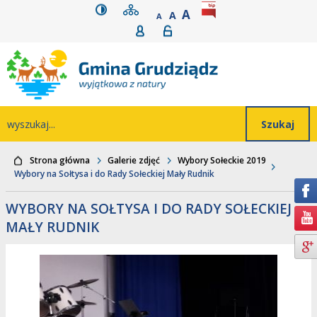
wersja kontrastowa
mapa serwisu
rozmiar czcionki
BIP
POWIĘKSZ CZCIONK
Przejdź do głównego
Przejdź do treści
Przejdź do mapy
Przejdź do
A
STANDARDOWY ROZMIAR
A
POMNIEJSZ CZCIONKĘ
A
Rejestracja
Logowanie
wyszukiwarki
serwisu
menu
Wyszukiwarka
wyszukaj...
Strona główna
Galerie zdjęć
Wybory Sołeckie 2019
Wybory na Sołtysa i do Rady Sołeckiej Mały Rudnik
WYBORY NA SOŁTYSA I DO RADY SOŁECKIEJ
MAŁY RUDNIK