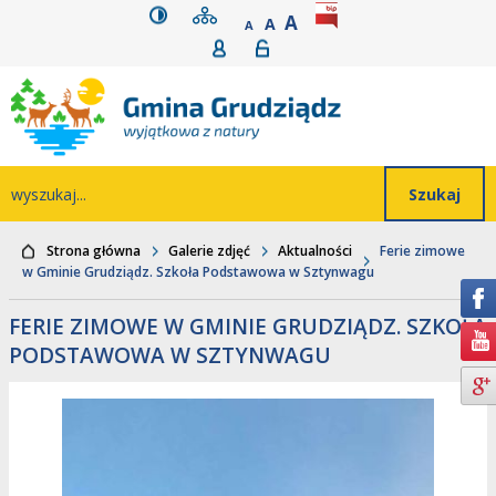
wersja kontrastowa
mapa serwisu
rozmiar czcionki
BIP
POWIĘKSZ CZCIONK
Przejdź do głównego
Przejdź do treści
Przejdź do mapy
Przejdź do
A
STANDARDOWY ROZMIAR
A
POMNIEJSZ CZCIONKĘ
A
Rejestracja
Logowanie
wyszukiwarki
serwisu
menu
Wyszukiwarka
wyszukaj...
Strona główna
Galerie zdjęć
Aktualności
Ferie zimowe
w Gminie Grudziądz. Szkoła Podstawowa w Sztynwagu
FERIE ZIMOWE W GMINIE GRUDZIĄDZ. SZKOŁA
PODSTAWOWA W SZTYNWAGU