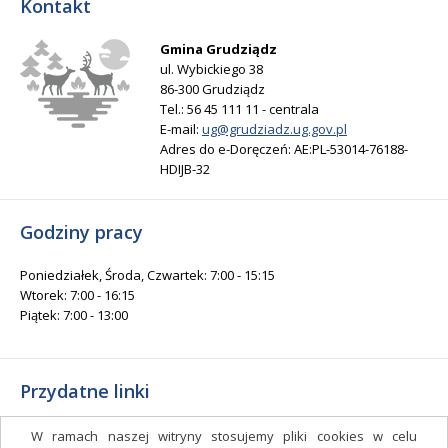
Kontakt
Gmina Grudziądz
ul. Wybickiego 38
86-300 Grudziądz
Tel.: 56 45 111 11 - centrala
E-mail:
ug@grudziadz.ug.gov.pl
Adres do e-Doręczeń: AE:PL-53014-76188-
HDIJB-32
Godziny pracy
Poniedziałek, Środa, Czwartek: 7:00 - 15:15
Wtorek: 7:00 - 16:15
Piątek: 7:00 - 13:00
Przydatne linki
Gminny Ośrodek Kultury i Sportu
W ramach naszej witryny stosujemy pliki cookies w celu