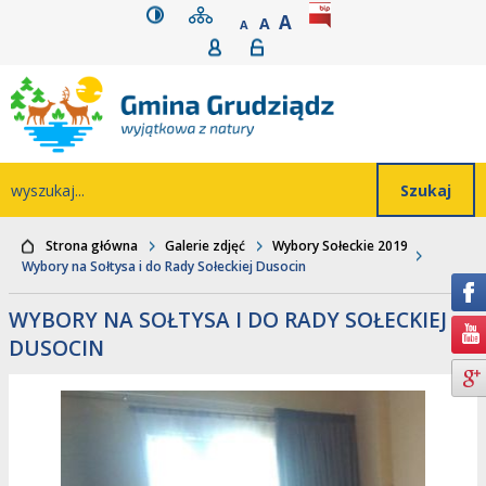
wersja kontrastowa
mapa serwisu
rozmiar czcionki
BIP
POWIĘKSZ CZCIONK
Przejdź do głównego
Przejdź do treści
Przejdź do mapy
Przejdź do
A
STANDARDOWY ROZMIAR
A
POMNIEJSZ CZCIONKĘ
A
Rejestracja
Logowanie
wyszukiwarki
serwisu
menu
Wyszukiwarka
wyszukaj...
Strona główna
Galerie zdjęć
Wybory Sołeckie 2019
Wybory na Sołtysa i do Rady Sołeckiej Dusocin
WYBORY NA SOŁTYSA I DO RADY SOŁECKIEJ
DUSOCIN