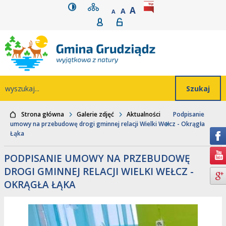
wersja kontrastowa
mapa serwisu
rozmiar czcionki
BIP
POWIĘKSZ CZCIONK
Przejdź do głównego
Przejdź do treści
Przejdź do mapy
Przejdź do
A
STANDARDOWY ROZMIAR
A
POMNIEJSZ CZCIONKĘ
A
Rejestracja
Logowanie
wyszukiwarki
serwisu
menu
Wyszukiwarka
wyszukaj...
Strona główna
Galerie zdjęć
Aktualności
Podpisanie
umowy na przebudowę drogi gminnej relacji Wielki Wełcz - Okrągła
Łąka
PODPISANIE UMOWY NA PRZEBUDOWĘ
DROGI GMINNEJ RELACJI WIELKI WEŁCZ -
OKRĄGŁA ŁĄKA