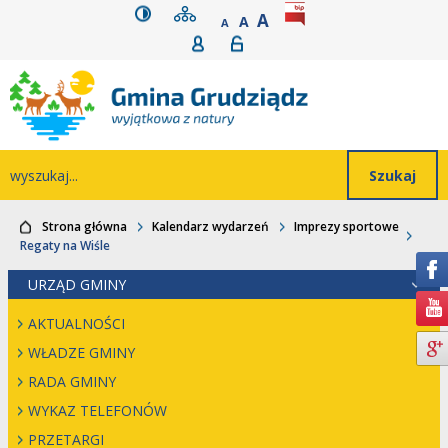
wersja kontrastowa
mapa serwisu
rozmiar czcionki
BIP
POWIĘKSZ CZCIONK
Przejdź do głównego
Przejdź do treści
Przejdź do mapy
Przejdź do
A
STANDARDOWY ROZMIAR
A
POMNIEJSZ CZCIONKĘ
A
Rejestracja
Logowanie
wyszukiwarki
serwisu
menu
Wyszukiwarka
wyszukaj...
Strona główna
Kalendarz wydarzeń
Imprezy sportowe
Regaty na Wiśle
URZĄD GMINY
AKTUALNOŚCI
WŁADZE GMINY
RADA GMINY
WYKAZ TELEFONÓW
PRZETARGI