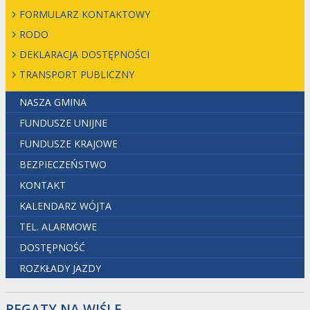
FORMULARZ KONTAKTOWY
RODO
DEKLARACJA DOSTĘPNOŚCI
TRANSPORT PUBLICZNY
NASZA GMINA
FUNDUSZE UNIJNE
FUNDUSZE KRAJOWE
BEZPIECZEŃSTWO
KONTAKT
KALENDARZ WÓJTA
TEL. ALARMOWE
DOSTĘPNOŚĆ
ROZKŁADY JAZDY
REGATY NA WIŚLE