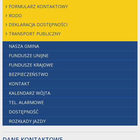
FORMULARZ KONTAKTOWY
RODO
DEKLARACJA DOSTĘPNOŚCI
TRANSPORT PUBLICZNY
NASZA GMINA
FUNDUSZE UNIJNE
FUNDUSZE KRAJOWE
BEZPIECZEŃSTWO
KONTAKT
KALENDARZ WÓJTA
TEL. ALARMOWE
DOSTĘPNOŚĆ
ROZKŁADY JAZDY
DANE KONTAKTOWE