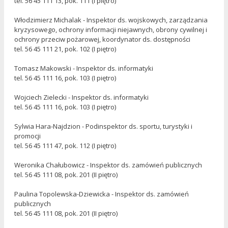
tel. 56 45 111 13, pok. 111 (I piętro)
Włodzimierz Michalak - Inspektor ds. wojskowych, zarządzania
kryzysowego, ochrony informacji niejawnych, obrony cywilnej i
ochrony przeciw pożarowej, koordynator ds. dostępności
tel. 56 45 111 21, pok. 102 (I piętro)
Tomasz Makowski - Inspektor ds. informatyki
tel. 56 45 111 16, pok. 103 (I piętro)
Wojciech Zielecki - Inspektor ds. informatyki
tel. 56 45 111 16, pok. 103 (I piętro)
Sylwia Hara-Najdzion - Podinspektor ds. sportu, turystyki i
promocji
tel. 56 45 111 47, pok. 112 (I piętro)
Weronika Chałubowicz - Inspektor ds. zamówień publicznych
tel. 56 45 111 08, pok. 201 (II piętro)
Paulina Topolewska-Dziewicka - Inspektor ds. zamówień
publicznych
tel. 56 45 111 08, pok. 201 (II piętro)