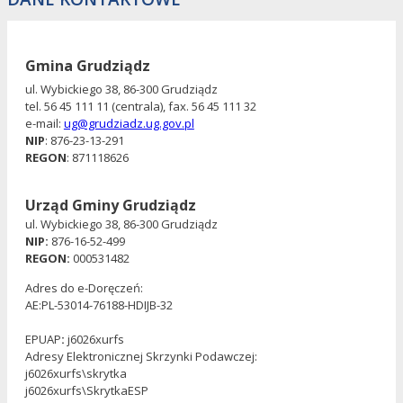
Gmina Grudziądz
ul. Wybickiego 38, 86-300 Grudziądz
tel. 56 45 111 11 (centrala), fax. 56 45 111 32
e-mail:
ug@grudziadz.ug.gov.pl
NIP
: 876-23-13-291
REGON
: 871118626
Urząd Gminy Grudziądz
ul. Wybickiego 38, 86-300 Grudziądz
NIP:
876-16-52-499
REGON:
000531482
Adres do e-Doręczeń:
AE:PL-53014-76188-HDIJB-32
EPUAP
:
j6026xurfs
Adresy Elektronicznej Skrzynki Podawczej:
j6026xurfs\skrytka
j6026xurfs\SkrytkaESP