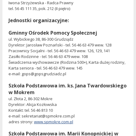
Iwona Strzyżewska - Radca Prawny
tel. 56 45 111 35, pok. 212 (II piętro)
Jednostki organizacyjne:
Gminny Ośrodek Pomocy Społecznej
ul. Wybickiego 38, 86-300 Grudziądz
Dyrektor: Jarosław Poznański - tel. 56 46 63 479 wew. 128
Pracownicy Socjalni - tel. 56 46 63 479 wew. 126, 129, 141
Zasiłki Rodzinne - tel. 56 46 63 479 wew. 108
Świadczenia wychowawcze (Rodzina 500+), Karta dużej rodziny,
Karta seniora - tel. 56 46 63 479 wew. 145
e-mail:
gops@gopsgrudziadz.pl
Szkoła Podstawowa
im. ks. Jana Twardowskiego
w Mokrem
ul. Złota 2, 86-302 Mokre
Dyrektor: Alicja Kozłowska
Kontakt: tel. 56 46 813 10
e-mail:
sekretariat@spmokre.com.pl
adres strony:
www.spmokre.com.pl
Szkoła Podstawowa
im. Marii Konopnickiej
w