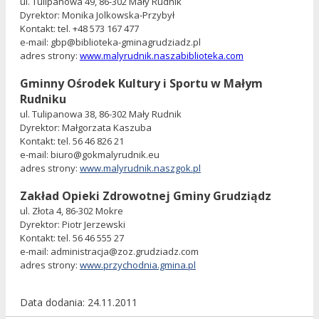
ul. Tulipanowa 49, 86-302 Mały Rudnik
Dyrektor: Monika Jolkowska-Przybył
Kontakt: tel. +48 573 167 477
e-mail:
gbp@biblioteka-gminagrudziadz.pl
adres strony:
www.malyrudnik.naszabiblioteka.com
Gminny Ośrodek Kultury i Sportu w Małym
Rudniku
ul. Tulipanowa 38, 86-302 Mały Rudnik
Dyrektor: Małgorzata Kaszuba
Kontakt: tel. 56 46 826 21
e-mail: biuro@gokmalyrudnik.eu
adres strony:
www.malyrudnik.naszgok.pl
Zakład Opieki Zdrowotnej Gminy Grudziądz
ul. Złota 4, 86-302 Mokre
Dyrektor: Piotr Jerzewski
Kontakt: tel. 56 46 555 27
e-mail: administracja@zoz.grudziadz.com
adres strony:
www.przychodnia.gmina.pl
Data dodania
24.11.2011