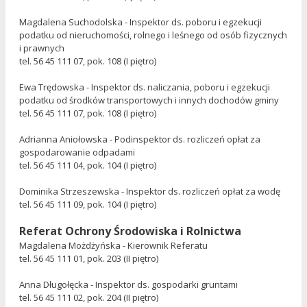
Magdalena Suchodolska - Inspektor ds. poboru i egzekucji
podatku od nieruchomości, rolnego i leśnego od osób fizycznych
i prawnych
tel. 56 45 111 07, pok. 108 (I piętro)
Ewa Trędowska - Inspektor ds. naliczania, poboru i egzekucji
podatku od środków transportowych i innych dochodów gminy
tel. 56 45 111 07, pok. 108 (I piętro)
Adrianna Aniołowska - Podinspektor ds. rozliczeń opłat za
gospodarowanie odpadami
tel. 56 45 111 04, pok. 104 (I piętro)
Dominika Strzeszewska - Inspektor ds. rozliczeń opłat za wodę
tel. 56 45 111 09, pok. 104 (I piętro)
Referat Ochrony Środowiska i Rolnictwa
Magdalena Możdżyńska - Kierownik Referatu
tel. 56 45 111 01, pok. 203 (II piętro)
Anna Długołęcka - Inspektor ds. gospodarki gruntami
tel. 56 45 111 02, pok. 204 (II piętro)