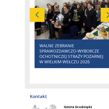
pokaż poprzednią galerię
Slajd
WALNE ZEBRANIE
1
SPRAWOZDAWCZO-WYBORCZE
z
OCHOTNICZEJ STRAŻY POŻARNEJ
357
W WIELKIM WEŁCZU 2026
Kontakt
Gmina Grudziądz