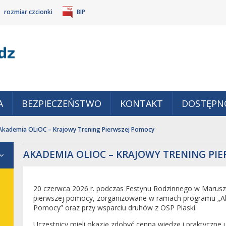
rozmiar czcionki
BIP
Gm
POWIĘKSZ
TANDARDOWY
IEJSZ
CZCIONKĘ
ZMIAR
ONKĘ
A
BEZPIECZEŃSTWO
KONTAKT
DOSTĘPN
Akademia OLiOC – Krajowy Trening Pierwszej Pomocy
AKADEMIA OLIOC – KRAJOWY TRENING PI
20 czerwca 2026 r. podczas Festynu Rodzinnego w Maruszy
pierwszej pomocy, zorganizowane w ramach programu „Ak
Pomocy” oraz przy wsparciu druhów z OSP Piaski.
Uczestnicy mieli okazję zdobyć cenną wiedzę i praktyczne