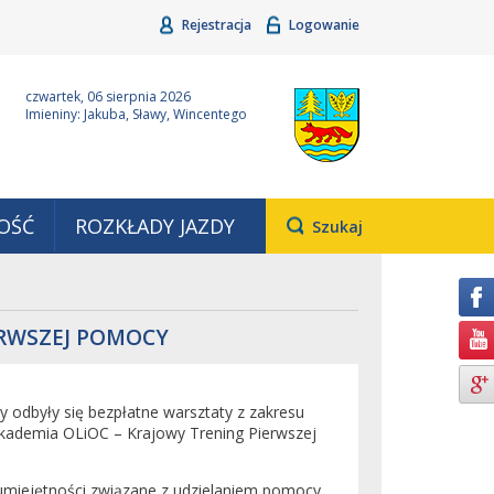
Rejestracja
Logowanie
ina Grudziądz
Wyjątkowa z natury
czwartek, 06 sierpnia 2026
Imieniny: Jakuba, Sławy, Wincentego
OŚĆ
ROZKŁADY JAZDY
Otwiera
Szukaj
pole,
w
którym
należy
wpisać
ERWSZEJ POMOCY
wyszukiwaną
frazę.
 odbyły się bezpłatne warsztaty z zakresu
ademia OLiOC – Krajowy Trening Pierwszej
 umiejętności związane z udzielaniem pomocy