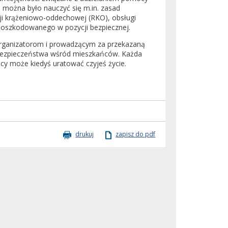
a można było nauczyć się m.in. zasad
i krążeniowo-oddechowej (RKO), obsługi
poszkodowanego w pozycji bezpiecznej.
organizatorom i prowadzącym za przekazaną
bezpieczeństwa wśród mieszkańców. Każda
cy może kiedyś uratować czyjeś życie.
drukuj
zapisz do pdf