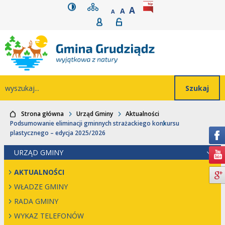
wersja kontrastowa
mapa serwisu
rozmiar czcionki
BIP
POWIĘKSZ CZCIONK
Przejdź do głównego
Przejdź do treści
Przejdź do mapy
Przejdź do
A
STANDARDOWY ROZMIAR
A
POMNIEJSZ CZCIONKĘ
A
Rejestracja
Logowanie
wyszukiwarki
serwisu
menu
Wyszukiwarka
wyszukaj...
Strona główna
Urząd Gminy
Aktualności
Podsumowanie eliminacji gminnych strażackiego konkursu
plastycznego – edycja 2025/2026
URZĄD GMINY
AKTUALNOŚCI
WŁADZE GMINY
RADA GMINY
WYKAZ TELEFONÓW