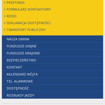
PRZETARGI
FORMULARZ KONTAKTOWY
RODO
DEKLARACJA DOSTĘPNOŚCI
TRANSPORT PUBLICZNY
NASZA GMINA
FUNDUSZE UNIJNE
FUNDUSZE KRAJOWE
BEZPIECZEŃSTWO
KONTAKT
KALENDARZ WÓJTA
TEL. ALARMOWE
DOSTĘPNOŚĆ
ROZKŁADY JAZDY