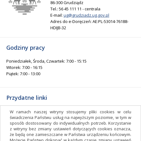
86-300 Grudziądz
Tel.: 56 45 111 11 - centrala
E-mail:
ug@grudziadz.ug.gov.pl
Adres do e-Doręczeń: AE:PL-53014-76188-
HDIJB-32
Godziny pracy
Poniedziałek, Środa, Czwartek: 7:00 - 15:15
Wtorek: 7:00 - 16:15
Piątek: 7:00 - 13:00
Przydatne linki
Gminny Ośrodek Kultury i Sportu
W ramach naszej witryny stosujemy pliki cookies w celu
Gminna Biblioteka Publiczna
świadczenia Państwu usług na najwyższym poziomie, w tym w
sposób dostosowany do indywidualnych potrzeb. Korzystanie
facebook.com/gminagrudziadz
z witryny bez zmiany ustawień dotyczących cookies oznacza,
Deklaracja dostępności
że będą one zamieszczane w Państwa urządzeniu końcowym.
Możecie Państwo dokonać w każdym czasie zmiany ustawień