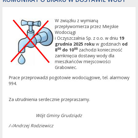
W związku z wymianą
przepływomierza przez Miejskie
Wodociągi
i Oczyszczalnia Sp. z o.o. w dniu
19
grudnia 2025 roku
w godzinach
od
00
00
8
do 10
zachodzi konieczność
zamknięcia dostawy wody dla
mieszkańców miejscowości
Grabowiec.
Prace przeprowadzi pogotowie wodociągowe, tel. alarmowy
994.
Za utrudnienia serdecznie przepraszamy.
Wójt Gminy Grudziądz
/-/Andrzej Rodziewicz