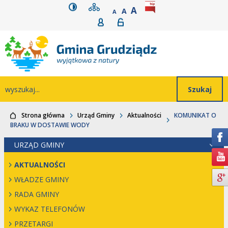
wersja kontrastowa
mapa serwisu
rozmiar czcionki
BIP
POWIĘKSZ CZCIONK
Przejdź do głównego
Przejdź do treści
Przejdź do mapy
Przejdź do
A
STANDARDOWY ROZMIAR
A
POMNIEJSZ CZCIONKĘ
A
Rejestracja
Logowanie
wyszukiwarki
serwisu
menu
Wyszukiwarka
wyszukaj...
Strona główna
Urząd Gminy
Aktualności
KOMUNIKAT O
BRAKU W DOSTAWIE WODY
URZĄD GMINY
AKTUALNOŚCI
WŁADZE GMINY
RADA GMINY
WYKAZ TELEFONÓW
PRZETARGI