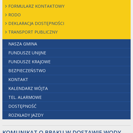
FORMULARZ KONTAKTOWY
RODO
DEKLARACJA DOSTĘPNOŚCI
TRANSPORT PUBLICZNY
NASZA GMINA
FUNDUSZE UNIJNE
FUNDUSZE KRAJOWE
BEZPIECZEŃSTWO
KONTAKT
KALENDARZ WÓJTA
TEL. ALARMOWE
DOSTĘPNOŚĆ
ROZKŁADY JAZDY
KOMUNIKAT O BRAKU W DOSTAWIE WODY