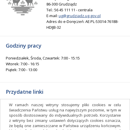
86-300 Grudziądz
Tel.: 56 45 111 11 - centrala
E-mail:
ug@grudziadz.ug.gov.pl
Adres do e-Doręczeń: AE:PL-53014-76188-
HDIJB-32
Godziny pracy
Poniedziałek, Środa, Czwartek: 7:00 - 15:15
Wtorek: 7:00 - 16:15
Piątek: 7:00 - 13:00
Przydatne linki
Gminny Ośrodek Kultury i Sportu
W ramach naszej witryny stosujemy pliki cookies w celu
Gminna Biblioteka Publiczna
świadczenia Państwu usług na najwyższym poziomie, w tym w
sposób dostosowany do indywidualnych potrzeb. Korzystanie
facebook.com/gminagrudziadz
z witryny bez zmiany ustawień dotyczących cookies oznacza,
Deklaracja dostępności
że będą one zamieszczane w Państwa urządzeniu końcowym.