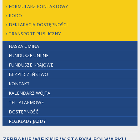
FORMULARZ KONTAKTOWY
RODO
DEKLARACJA DOSTĘPNOŚCI
TRANSPORT PUBLICZNY
NASZA GMINA
FUNDUSZE UNIJNE
FUNDUSZE KRAJOWE
BEZPIECZEŃSTWO
KONTAKT
KALENDARZ WÓJTA
TEL. ALARMOWE
DOSTĘPNOŚĆ
ROZKŁADY JAZDY
ZEBRANIE WIEJSKIE W STARYM FOLWARKU