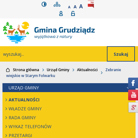
wersja kontrastowa
mapa serwisu
rozmiar czcionki
BIP
POWIĘKSZ CZCIONK
Przejdź do głównego
Przejdź do treści
Przejdź do mapy
Przejdź do
A
STANDARDOWY ROZMIAR
A
POMNIEJSZ CZCIONKĘ
A
Rejestracja
Logowanie
wyszukiwarki
serwisu
menu
Wyszukiwarka
wyszukaj...
Strona główna
Urząd Gminy
Aktualności
Zebranie
wiejskie w Starym Folwarku
URZĄD GMINY
AKTUALNOŚCI
WŁADZE GMINY
RADA GMINY
WYKAZ TELEFONÓW
PRZETARGI