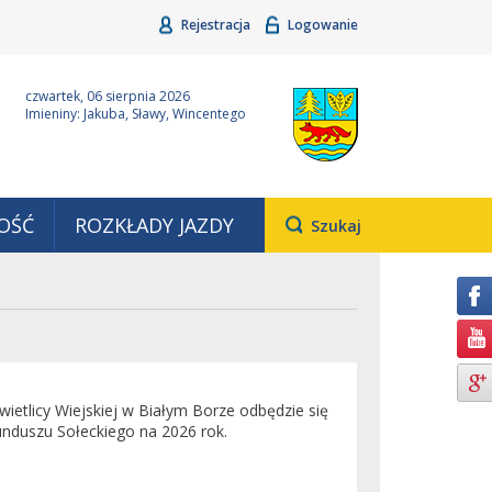
Rejestracja
Logowanie
ina Grudziądz
Wyjątkowa z natury
czwartek, 06 sierpnia 2026
Imieniny: Jakuba, Sławy, Wincentego
OŚĆ
ROZKŁADY JAZDY
Otwiera
Szukaj
pole,
w
którym
należy
wpisać
wyszukiwaną
frazę.
wietlicy Wiejskiej w Białym Borze odbędzie się
unduszu Sołeckiego na 2026 rok.