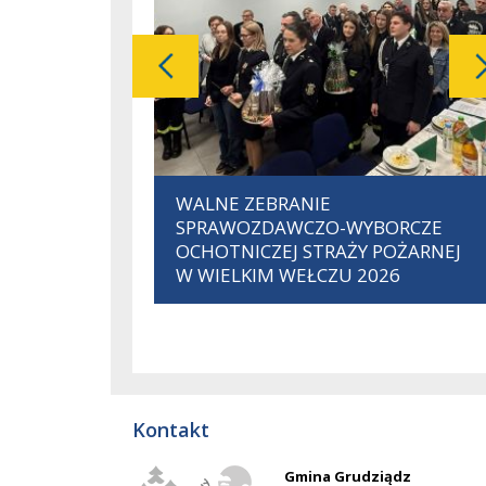
pokaż poprzednią galerię
Slajd
WALNE ZEBRANIE
1
SPRAWOZDAWCZO-WYBORCZE
z
OCHOTNICZEJ STRAŻY POŻARNEJ
357
W WIELKIM WEŁCZU 2026
Kontakt
Gmina Grudziądz