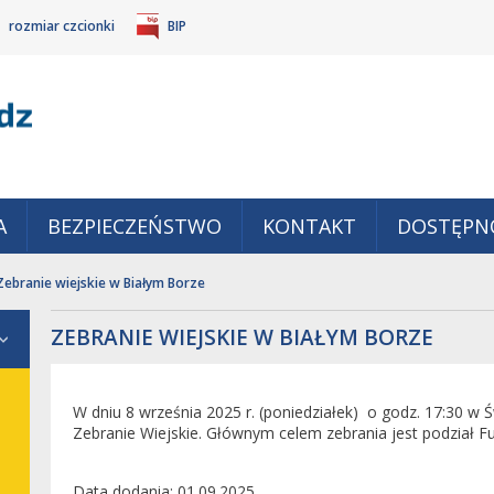
rozmiar czcionki
BIP
Gm
POWIĘKSZ
TANDARDOWY
IEJSZ
CZCIONKĘ
ZMIAR
ONKĘ
A
BEZPIECZEŃSTWO
KONTAKT
DOSTĘPN
Zebranie wiejskie w Białym Borze
ZEBRANIE WIEJSKIE W BIAŁYM BORZE
W dniu 8 września 2025 r. (poniedziałek) o godz. 17:30 w Ś
Zebranie Wiejskie. Głównym celem zebrania jest podział F
Data dodania
01.09.2025