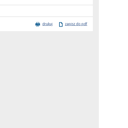
drukuj
zapisz do pdf