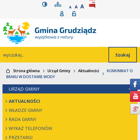
wersja kontrastowa
mapa serwisu
rozmiar czcionki
BIP
POWIĘKSZ CZCIONK
Przejdź do głównego
Przejdź do treści
Przejdź do mapy
Przejdź do
A
STANDARDOWY ROZMIAR
A
POMNIEJSZ CZCIONKĘ
A
Rejestracja
Logowanie
wyszukiwarki
serwisu
menu
Wyszukiwarka
wyszukaj...
Strona główna
Urząd Gminy
Aktualności
KOMUNIKAT O
BRAKU W DOSTAWIE WODY
URZĄD GMINY
AKTUALNOŚCI
WŁADZE GMINY
RADA GMINY
WYKAZ TELEFONÓW
PRZETARGI