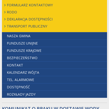
FORMULARZ KONTAKTOWY
RODO
DEKLARACJA DOSTĘPNOŚCI
TRANSPORT PUBLICZNY
NASZA GMINA
FUNDUSZE UNIJNE
FUNDUSZE KRAJOWE
BEZPIECZEŃSTWO
KONTAKT
KALENDARZ WÓJTA
TEL. ALARMOWE
DOSTĘPNOŚĆ
ROZKŁADY JAZDY
KOMUNIKAT O BRAKU W DOSTAWIE WODY