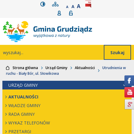
wersja kontrastowa
mapa serwisu
rozmiar czcionki
BIP
POWIĘKSZ CZCIONK
Przejdź do głównego
Przejdź do treści
Przejdź do mapy
Przejdź do
A
STANDARDOWY ROZMIAR
A
POMNIEJSZ CZCIONKĘ
A
Rejestracja
Logowanie
wyszukiwarki
serwisu
menu
Wyszukiwarka
wyszukaj...
Strona główna
Urząd Gminy
Aktualności
Utrudnienia w
ruchu - Biały Bór, ul. Słowikowa
URZĄD GMINY
AKTUALNOŚCI
WŁADZE GMINY
RADA GMINY
WYKAZ TELEFONÓW
PRZETARGI