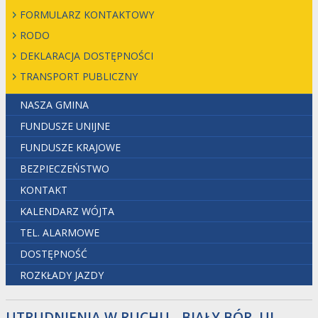
FORMULARZ KONTAKTOWY
RODO
DEKLARACJA DOSTĘPNOŚCI
TRANSPORT PUBLICZNY
NASZA GMINA
FUNDUSZE UNIJNE
FUNDUSZE KRAJOWE
BEZPIECZEŃSTWO
KONTAKT
KALENDARZ WÓJTA
TEL. ALARMOWE
DOSTĘPNOŚĆ
ROZKŁADY JAZDY
UTRUDNIENIA W RUCHU - BIAŁY BÓR, UL.