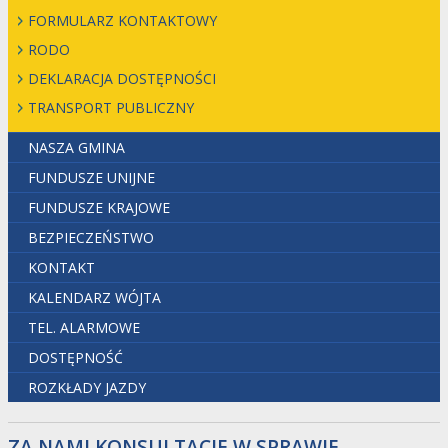
FORMULARZ KONTAKTOWY
RODO
DEKLARACJA DOSTĘPNOŚCI
TRANSPORT PUBLICZNY
NASZA GMINA
FUNDUSZE UNIJNE
FUNDUSZE KRAJOWE
BEZPIECZEŃSTWO
KONTAKT
KALENDARZ WÓJTA
TEL. ALARMOWE
DOSTĘPNOŚĆ
ROZKŁADY JAZDY
ZA NAMI KONSULTACJE W SPRAWIE