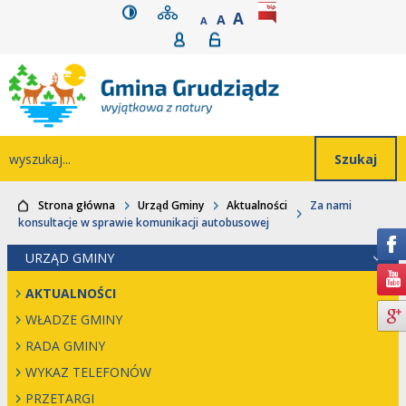
wersja kontrastowa
mapa serwisu
rozmiar czcionki
BIP
POWIĘKSZ CZCIONK
Przejdź do głównego
Przejdź do treści
Przejdź do mapy
Przejdź do
A
STANDARDOWY ROZMIAR
A
POMNIEJSZ CZCIONKĘ
A
Rejestracja
Logowanie
wyszukiwarki
serwisu
menu
Wyszukiwarka
wyszukaj...
Strona główna
Urząd Gminy
Aktualności
Za nami
konsultacje w sprawie komunikacji autobusowej
URZĄD GMINY
AKTUALNOŚCI
WŁADZE GMINY
RADA GMINY
WYKAZ TELEFONÓW
PRZETARGI