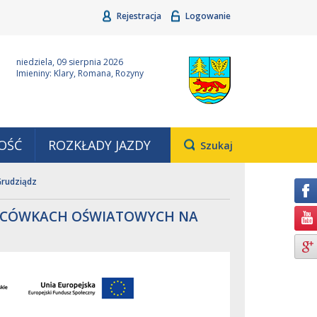
Rejestracja
Logowanie
ina Grudziądz
Wyjątkowa z natury
niedziela, 09 sierpnia 2026
Imieniny: Klary, Romana, Rozyny
OŚĆ
ROZKŁADY JAZDY
Otwiera
Szukaj
pole,
w
Grudziądz
którym
należy
wpisać
LACÓWKACH OŚWIATOWYCH NA
wyszukiwaną
frazę.