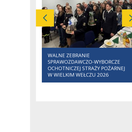
pokaż poprzednią galerię
Slajd
WALNE ZEBRANIE
1
SPRAWOZDAWCZO-WYBORCZE
z
OCHOTNICZEJ STRAŻY POŻARNEJ
357
W WIELKIM WEŁCZU 2026