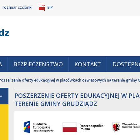
rozmiar czcionki
BIP
Gm
POWIĘKSZ
TANDARDOWY
IEJSZ
CZCIONKĘ
ZMIAR
ONKĘ
A
BEZPIECZEŃSTWO
KONTAKT
DOSTĘPN
Poszerzenie oferty edukacyjnej w placówkach oświatowych na terenie gminy 
POSZERZENIE OFERTY EDUKACYJNEJ W P
TERENIE GMINY GRUDZIĄDZ