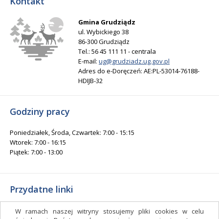
Kontakt
Gmina Grudziądz
ul. Wybickiego 38
86-300 Grudziądz
Tel.: 56 45 111 11 - centrala
E-mail:
ug@grudziadz.ug.gov.pl
Adres do e-Doręczeń: AE:PL-53014-76188-
HDIJB-32
Godziny pracy
Poniedziałek, Środa, Czwartek: 7:00 - 15:15
Wtorek: 7:00 - 16:15
Piątek: 7:00 - 13:00
Przydatne linki
Gminny Ośrodek Kultury i Sportu
W ramach naszej witryny stosujemy pliki cookies w celu