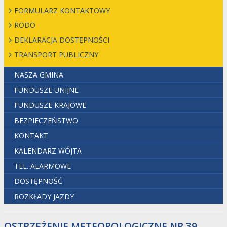
FORMULARZ KONTAKTOWY
RODO
DEKLARACJA DOSTĘPNOŚCI
TRANSPORT PUBLICZNY
NASZA GMINA
FUNDUSZE UNIJNE
FUNDUSZE KRAJOWE
BEZPIECZEŃSTWO
KONTAKT
KALENDARZ WÓJTA
TEL. ALARMOWE
DOSTĘPNOŚĆ
ROZKŁADY JAZDY
OSTRZEŻENIE METEOROLOGICZNE NR 39