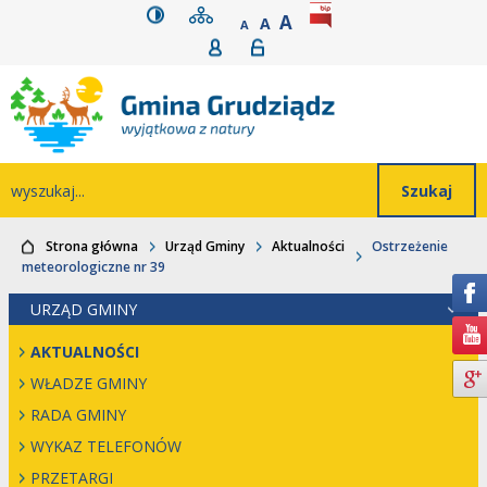
wersja kontrastowa
mapa serwisu
rozmiar czcionki
BIP
POWIĘKSZ CZCIONK
Przejdź do głównego
Przejdź do treści
Przejdź do mapy
Przejdź do
A
STANDARDOWY ROZMIAR
A
POMNIEJSZ CZCIONKĘ
A
Rejestracja
Logowanie
wyszukiwarki
serwisu
menu
Wyszukiwarka
wyszukaj...
Strona główna
Urząd Gminy
Aktualności
Ostrzeżenie
meteorologiczne nr 39
URZĄD GMINY
AKTUALNOŚCI
WŁADZE GMINY
RADA GMINY
WYKAZ TELEFONÓW
PRZETARGI