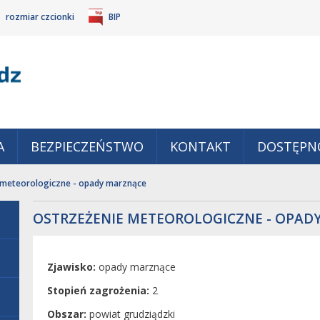
rozmiar czcionki
BIP
Gm
POWIĘKSZ
TANDARDOWY
IEJSZ
CZCIONKĘ
ZMIAR
ONKĘ
A
BEZPIECZEŃSTWO
KONTAKT
DOSTĘPN
 meteorologiczne - opady marznące
OSTRZEŻENIE METEOROLOGICZNE - OPAD
Zjawisko:
opady marznące
Stopień zagrożenia:
2
Obszar:
powiat grudziądzki