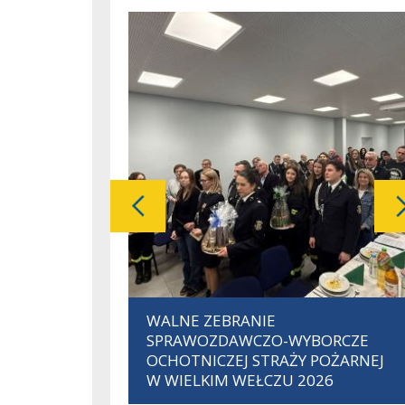
pokaż poprzednią galerię
Slajd
WALNE ZEBRANIE
1
SPRAWOZDAWCZO-WYBORCZE
z
OCHOTNICZEJ STRAŻY POŻARNEJ
357
W WIELKIM WEŁCZU 2026