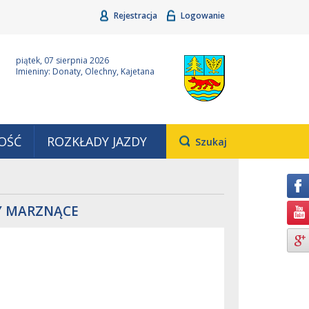
Rejestracja
Logowanie
ina Grudziądz
Wyjątkowa z natury
piątek, 07 sierpnia 2026
Imieniny: Donaty, Olechny, Kajetana
OŚĆ
ROZKŁADY JAZDY
Otwiera
Szukaj
pole,
w
którym
należy
wpisać
Y MARZNĄCE
wyszukiwaną
frazę.