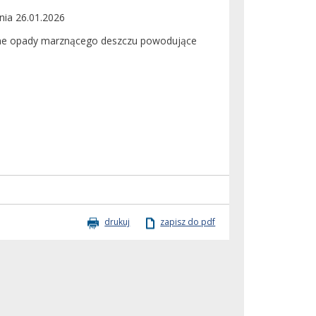
nia 26.01.2026
ne opady marznącego deszczu powodujące
drukuj
zapisz do pdf