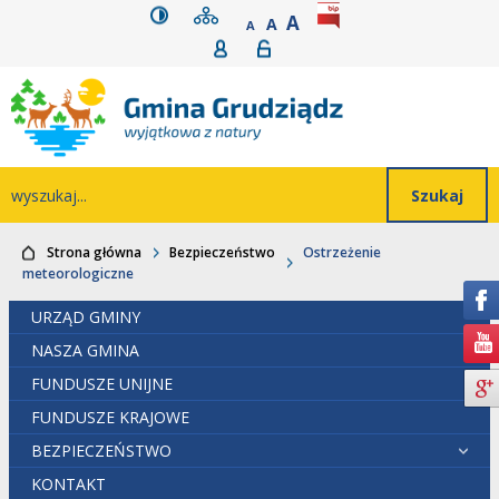
wersja kontrastowa
mapa serwisu
rozmiar czcionki
BIP
POWIĘKSZ CZCIONK
Przejdź do głównego
Przejdź do treści
Przejdź do mapy
Przejdź do
A
STANDARDOWY ROZMIAR
A
POMNIEJSZ CZCIONKĘ
A
Rejestracja
Logowanie
wyszukiwarki
serwisu
menu
Wyszukiwarka
wyszukaj...
Strona główna
Bezpieczeństwo
Ostrzeżenie
meteorologiczne
URZĄD GMINY
NASZA GMINA
FUNDUSZE UNIJNE
FUNDUSZE KRAJOWE
BEZPIECZEŃSTWO
KONTAKT