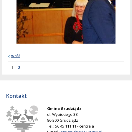
wróć
Strona
Strona
Strona
1
2
Kontakt
Gmina Grudziądz
ul. Wybickiego 38
86-300 Grudziądz
Tel.: 56 45 111 11 - centrala