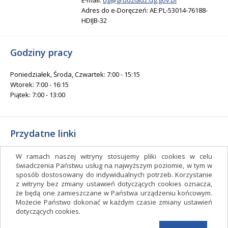
E-mail:
ug@grudziadz.ug.gov.pl
Adres do e-Doręczeń: AE:PL-53014-76188-
HDIJB-32
Godziny pracy
Poniedziałek, Środa, Czwartek: 7:00 - 15:15
Wtorek: 7:00 - 16:15
Piątek: 7:00 - 13:00
Przydatne linki
Gminny Ośrodek Kultury i Sportu
W ramach naszej witryny stosujemy pliki cookies w celu
Gminna Biblioteka Publiczna
świadczenia Państwu usług na najwyższym poziomie, w tym w
sposób dostosowany do indywidualnych potrzeb. Korzystanie
facebook.com/gminagrudziadz
z witryny bez zmiany ustawień dotyczących cookies oznacza,
Deklaracja dostępności
że będą one zamieszczane w Państwa urządzeniu końcowym.
Możecie Państwo dokonać w każdym czasie zmiany ustawień
Facebook
dotyczących cookies.