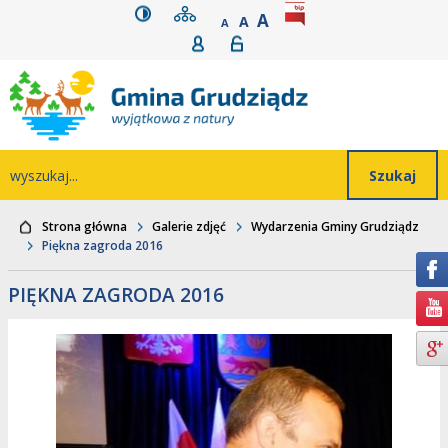
wersja kontrastowa
mapa serwisu
rozmiar czcionki
BIP
POWIĘKSZ CZCIONK
Przejdź do głównego
Przejdź do treści
Przejdź do mapy
Przejdź do
A
STANDARDOWY ROZMIAR
A
POMNIEJSZ CZCIONKĘ
A
Rejestracja
Logowanie
wyszukiwarki
serwisu
menu
Wyszukiwarka
wyszukaj...
Strona główna
Galerie zdjęć
Wydarzenia Gminy Grudziądz
Piękna zagroda 2016
PIĘKNA ZAGRODA 2016