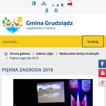
wersja kontrastowa
mapa serwisu
rozmiar czcionki
BIP
POWIĘKSZ CZCIONK
Przejdź do głównego
Przejdź do treści
Przejdź do mapy
Przejdź do
A
STANDARDOWY ROZMIAR
A
POMNIEJSZ CZCIONKĘ
A
Rejestracja
Logowanie
wyszukiwarki
serwisu
menu
Wyszukiwarka
wyszukaj...
Strona główna
Galerie zdjęć
Wydarzenia Gminy Grudziądz
Piękna zagroda 2016
PIĘKNA ZAGRODA 2016