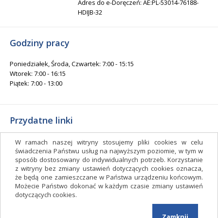
Adres do e-Doręczeń: AE:PL-53014-76188-
HDIJB-32
Godziny pracy
Poniedziałek, Środa, Czwartek: 7:00 - 15:15
Wtorek: 7:00 - 16:15
Piątek: 7:00 - 13:00
Przydatne linki
Gminny Ośrodek Kultury i Sportu
W ramach naszej witryny stosujemy pliki cookies w celu
Gminna Biblioteka Publiczna
świadczenia Państwu usług na najwyższym poziomie, w tym w
sposób dostosowany do indywidualnych potrzeb. Korzystanie
facebook.com/gminagrudziadz
z witryny bez zmiany ustawień dotyczących cookies oznacza,
Deklaracja dostępności
że będą one zamieszczane w Państwa urządzeniu końcowym.
Możecie Państwo dokonać w każdym czasie zmiany ustawień
Facebook
dotyczących cookies.
Zamknij