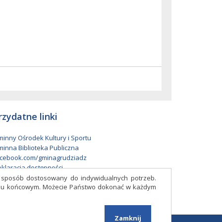
rzydatne linki
inny Ośrodek Kultury i Sportu
inna Biblioteka Publiczna
cebook.com/gminagrudziadz
klaracja dostępności
w sposób dostosowany do indywidualnych potrzeb.
eniu końcowym. Możecie Państwo dokonać w każdym
Facebook
Zamknij