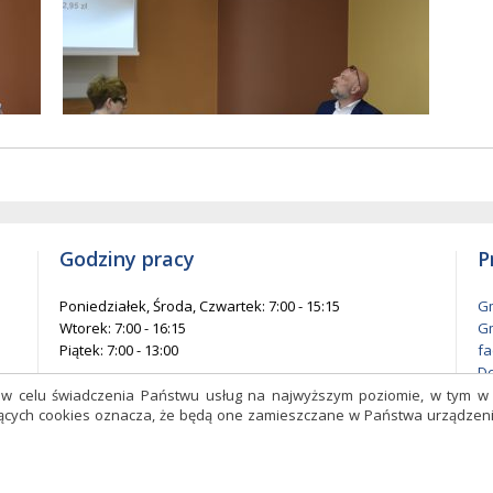
ów
entów
każ
elementów
na
ie
stronie
Godziny pracy
P
Poniedziałek, Środa, Czwartek: 7:00 - 15:15
Gm
Wtorek: 7:00 - 16:15
Gm
Piątek: 7:00 - 13:00
fa
De
l
s w celu świadczenia Państwu usług na najwyższym poziomie, w tym 
czących cookies oznacza, że będą one zamieszczane w Państwa urządz