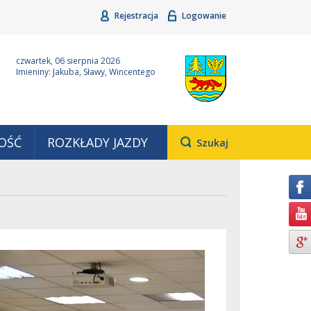
Rejestracja
Logowanie
ina Grudziądz
Wyjątkowa z natury
czwartek, 06 sierpnia 2026
Imieniny: Jakuba, Sławy, Wincentego
OŚĆ
ROZKŁADY JAZDY
Otwiera
Szukaj
pole,
w
którym
należy
wpisać
wyszukiwaną
frazę.