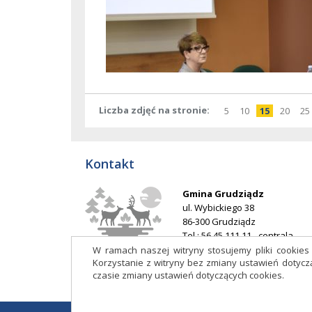
Liczba zdjęć na stronie
pokaż
elementów
pokaż
elementów
pokaż
element
pokaż
elem
po
5
10
15
20
25
na
na
na
na
stronie
stronie
stronie
stron
Kontakt
Gmina Grudziądz
ul. Wybickiego 38
86-300 Grudziądz
Tel.: 56 45 111 11 - centrala
E-mail:
ug@grudziadz.ug.gov.p
W ramach naszej witryny stosujemy pliki cookie
Korzystanie z witryny bez zmiany ustawień doty
Adres do e-Doręczeń: AE:PL-
czasie zmiany ustawień dotyczących cookies.
53014-76188-HDIJB-32