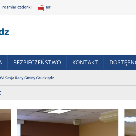
rozmiar czcionki
BIP
Gm
POWIĘKSZ
TANDARDOWY
IEJSZ
CZCIONKĘ
ZMIAR
ONKĘ
A
BEZPIECZEŃSTWO
KONTAKT
DOSTĘPN
XVI Sesja Rady Gminy Grudziądz
Z