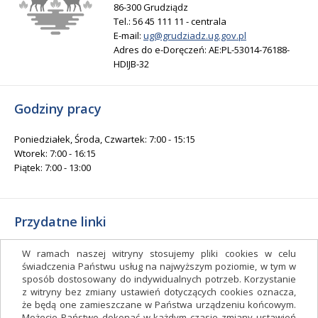
86-300 Grudziądz
Tel.: 56 45 111 11 - centrala
E-mail:
ug@grudziadz.ug.gov.pl
Adres do e-Doręczeń: AE:PL-53014-76188-
HDIJB-32
Godziny pracy
Poniedziałek, Środa, Czwartek: 7:00 - 15:15
Wtorek: 7:00 - 16:15
Piątek: 7:00 - 13:00
Przydatne linki
Gminny Ośrodek Kultury i Sportu
W ramach naszej witryny stosujemy pliki cookies w celu
Gminna Biblioteka Publiczna
świadczenia Państwu usług na najwyższym poziomie, w tym w
sposób dostosowany do indywidualnych potrzeb. Korzystanie
facebook.com/gminagrudziadz
z witryny bez zmiany ustawień dotyczących cookies oznacza,
Deklaracja dostępności
że będą one zamieszczane w Państwa urządzeniu końcowym.
Możecie Państwo dokonać w każdym czasie zmiany ustawień