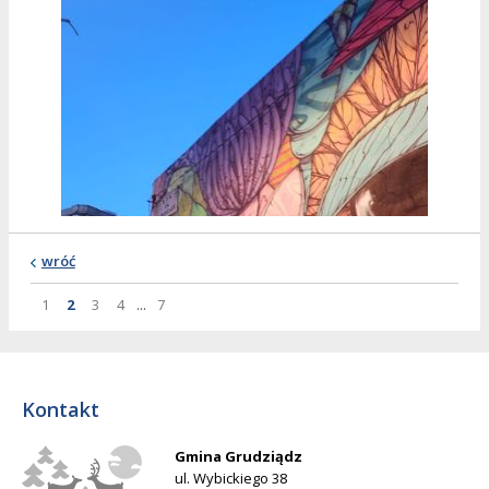
wróć
Strona
Strona
Strona
Strona
Strona
Strona
1
2
3
4
...
7
Kontakt
Gmina Grudziądz
ul. Wybickiego 38