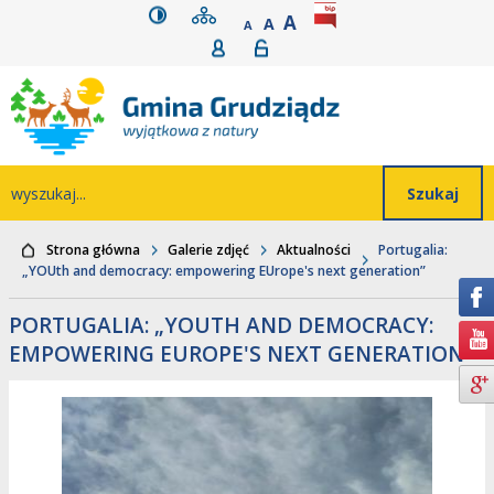
wersja kontrastowa
mapa serwisu
rozmiar czcionki
BIP
POWIĘKSZ CZCIONK
Przejdź do głównego
Przejdź do treści
Przejdź do mapy
Przejdź do
A
STANDARDOWY ROZMIAR
A
POMNIEJSZ CZCIONKĘ
A
Rejestracja
Logowanie
wyszukiwarki
serwisu
menu
Wyszukiwarka
wyszukaj...
Strona główna
Galerie zdjęć
Aktualności
Portugalia:
„YOUth and democracy: empowering EUrope's next generation”
PORTUGALIA: „YOUTH AND DEMOCRACY:
EMPOWERING EUROPE'S NEXT GENERATION”