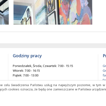
w
entów
każ
elementów
na
ie
stronie
Godziny pracy
P
Poniedziałek, Środa, Czwartek: 7:00 - 15:15
Gm
Wtorek: 7:00 - 16:15
Gm
Piątek: 7:00 - 13:00
fa
De
l
s w celu świadczenia Państwu usług na najwyższym poziomie, w tym 
czących cookies oznacza, że będą one zamieszczane w Państwa urządz