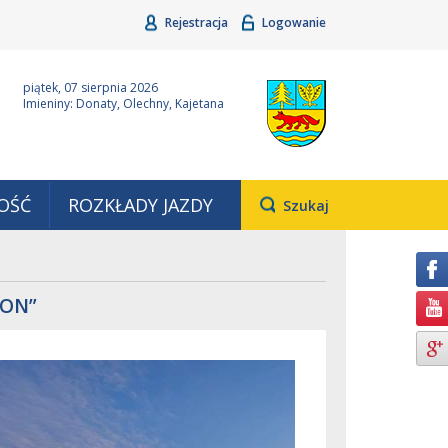
Rejestracja
Logowanie
ina Grudziądz
Wyjątkowa z natury
piątek, 07 sierpnia 2026
Imieniny: Donaty, Olechny, Kajetana
OŚĆ
ROZKŁADY JAZDY
Otwiera
Szukaj
pole,
w
którym
należy
wpisać
ION”
wyszukiwaną
frazę.