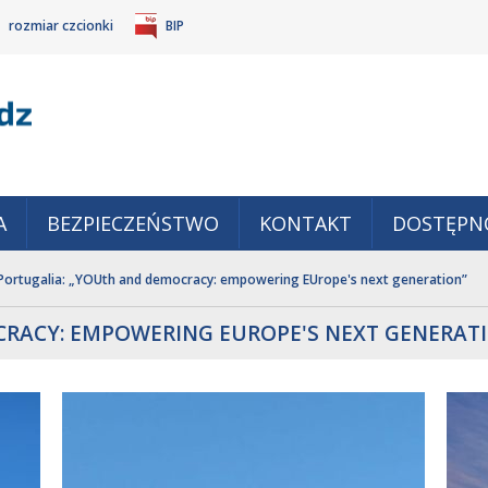
rozmiar czcionki
BIP
Gm
POWIĘKSZ
TANDARDOWY
IEJSZ
CZCIONKĘ
ZMIAR
ONKĘ
A
BEZPIECZEŃSTWO
KONTAKT
DOSTĘPN
Portugalia: „YOUth and democracy: empowering EUrope's next generation”
RACY: EMPOWERING EUROPE'S NEXT GENERAT