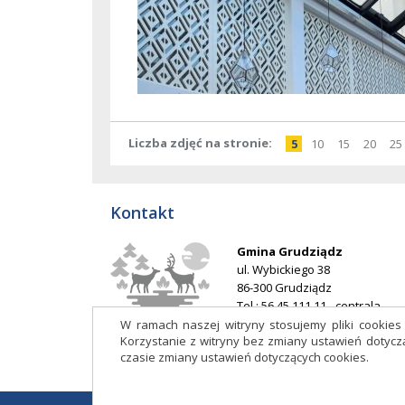
Liczba zdjęć na stronie
pokaż
elementów
pokaż
elementów
pokaż
elementó
pokaż
elem
po
5
10
15
20
25
na
na
na
na
stronie
stronie
stronie
stron
Kontakt
Gmina Grudziądz
ul. Wybickiego 38
86-300 Grudziądz
Tel.: 56 45 111 11 - centrala
E-mail:
ug@grudziadz.ug.gov.p
W ramach naszej witryny stosujemy pliki cookie
Korzystanie z witryny bez zmiany ustawień doty
Adres do e-Doręczeń: AE:PL-
czasie zmiany ustawień dotyczących cookies.
53014-76188-HDIJB-32