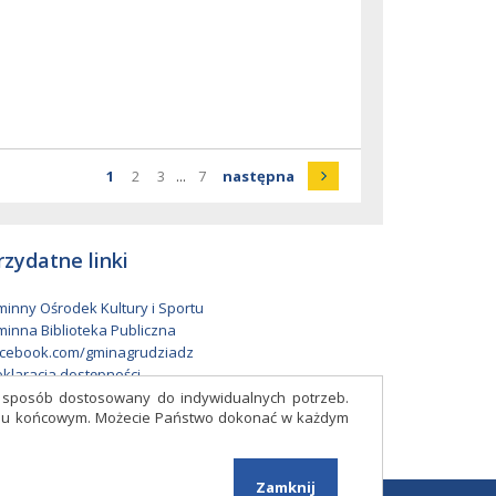
Strona
Strona
Strona
Strona
Strona
strona
1
2
3
...
7
następna
rzydatne linki
inny Ośrodek Kultury i Sportu
inna Biblioteka Publiczna
cebook.com/gminagrudziadz
klaracja dostępności
w sposób dostosowany do indywidualnych potrzeb.
eniu końcowym. Możecie Państwo dokonać w każdym
Facebook
Zamknij