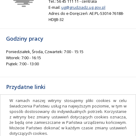
Tel.: 56 45 111 11 - centrala
E-mail:
ug@grudziadz.ug.gov.pl
Adres do e-Doręczeń: AE:PL-53014-76188-
HDIJB-32
Godziny pracy
Poniedziałek, Środa, Czwartek: 7:00 - 15:15
Wtorek: 7:00 - 16:15
Piątek: 7:00 - 13:00
Przydatne linki
Gminny Ośrodek Kultury i Sportu
W ramach naszej witryny stosujemy pliki cookies w celu
Gminna Biblioteka Publiczna
świadczenia Państwu usług na najwyższym poziomie, w tym w
sposób dostosowany do indywidualnych potrzeb. Korzystanie
facebook.com/gminagrudziadz
z witryny bez zmiany ustawień dotyczących cookies oznacza,
Deklaracja dostępności
że będą one zamieszczane w Państwa urządzeniu końcowym.
Możecie Państwo dokonać w każdym czasie zmiany ustawień
Facebook
dotyczących cookies.