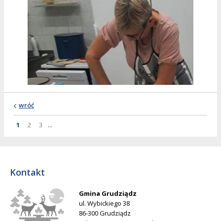
wróć
Strona
Strona
Strona
Strona
1
2
3
...
Kontakt
Gmina Grudziądz
ul. Wybickiego 38
86-300 Grudziądz