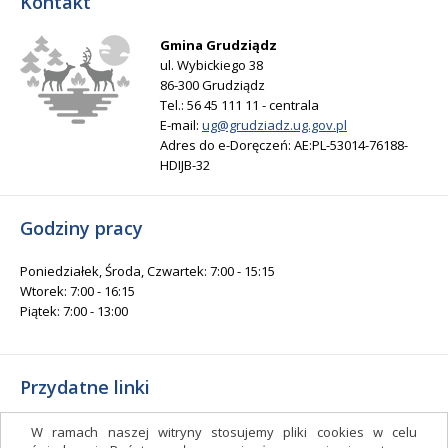
Kontakt
Gmina Grudziądz
ul. Wybickiego 38
86-300 Grudziądz
Tel.: 56 45 111 11 - centrala
E-mail:
ug@grudziadz.ug.gov.pl
Adres do e-Doręczeń: AE:PL-53014-76188-
HDIJB-32
Godziny pracy
Poniedziałek, Środa, Czwartek: 7:00 - 15:15
Wtorek: 7:00 - 16:15
Piątek: 7:00 - 13:00
Przydatne linki
Gminny Ośrodek Kultury i Sportu
W ramach naszej witryny stosujemy pliki cookies w celu