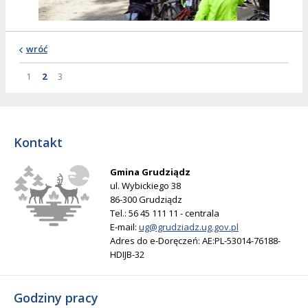
wróć
Strona
Strona
Strona
Strona
1
2
3
Kontakt
Gmina Grudziądz
ul. Wybickiego 38
86-300 Grudziądz
Tel.: 56 45 111 11 - centrala
E-mail:
ug@grudziadz.ug.gov.pl
Adres do e-Doręczeń: AE:PL-53014-76188-
HDIJB-32
Godziny pracy