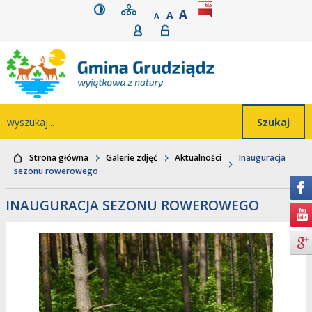
wersja kontrastowa
mapa serwisu
rozmiar czcionki
BIP
POWIĘKSZ CZCIONK
Przejdź do głównego
Przejdź do treści
Przejdź do mapy
Przejdź do
A
STANDARDOWY ROZMIAR
A
POMNIEJSZ CZCIONKĘ
A
Rejestracja
Logowanie
wyszukiwarki
serwisu
menu
Wyszukiwarka
wyszukaj...
Strona główna
Galerie zdjęć
Aktualności
Inauguracja
sezonu rowerowego
INAUGURACJA SEZONU ROWEROWEGO