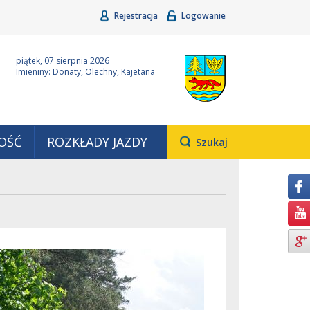
Rejestracja
Logowanie
ina Grudziądz
Wyjątkowa z natury
piątek, 07 sierpnia 2026
Imieniny: Donaty, Olechny, Kajetana
OŚĆ
ROZKŁADY JAZDY
Otwiera
Szukaj
pole,
w
którym
należy
wpisać
wyszukiwaną
frazę.