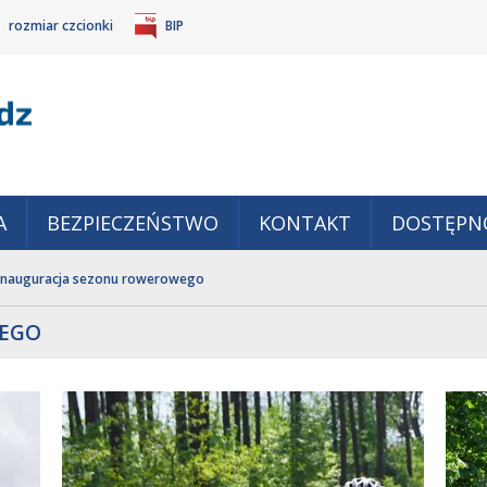
rozmiar czcionki
BIP
Gm
POWIĘKSZ
TANDARDOWY
IEJSZ
CZCIONKĘ
ZMIAR
ONKĘ
A
BEZPIECZEŃSTWO
KONTAKT
DOSTĘPN
Inauguracja sezonu rowerowego
WEGO