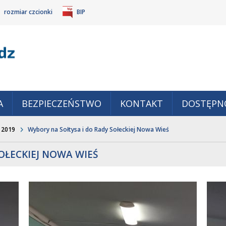
rozmiar czcionki
BIP
Gm
POWIĘKSZ
TANDARDOWY
IEJSZ
CZCIONKĘ
ZMIAR
ONKĘ
A
BEZPIECZEŃSTWO
KONTAKT
DOSTĘPN
 2019
Wybory na Sołtysa i do Rady Sołeckiej Nowa Wieś
OŁECKIEJ NOWA WIEŚ