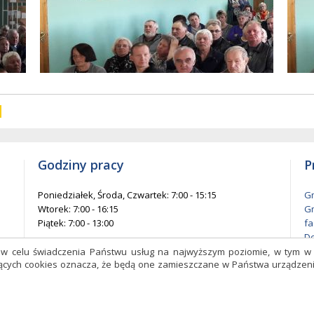
w
entów
każ
elementów
na
ie
stronie
Godziny pracy
P
Poniedziałek, Środa, Czwartek: 7:00 - 15:15
Gm
Wtorek: 7:00 - 16:15
Gm
Piątek: 7:00 - 13:00
fa
De
l
s w celu świadczenia Państwu usług na najwyższym poziomie, w tym 
czących cookies oznacza, że będą one zamieszczane w Państwa urządz