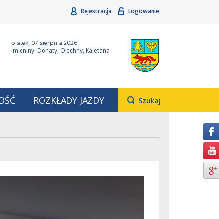
Rejestracja
Logowanie
ina Grudziądz
Wyjątkowa z natury
piątek, 07 sierpnia 2026
Imieniny: Donaty, Olechny, Kajetana
OŚĆ
ROZKŁADY JAZDY
Otwiera
Szukaj
pole,
w
którym
należy
wpisać
wyszukiwaną
frazę.