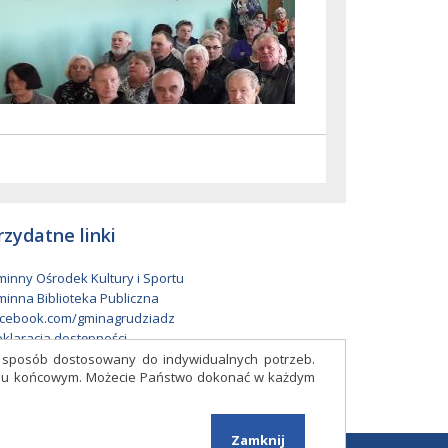
rzydatne linki
inny Ośrodek Kultury i Sportu
inna Biblioteka Publiczna
cebook.com/gminagrudziadz
klaracja dostępności
w sposób dostosowany do indywidualnych potrzeb.
eniu końcowym. Możecie Państwo dokonać w każdym
Facebook
Zamknij