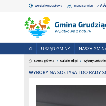
Przejdź do głównego
Przejdź do treści
Przejdź do mapy
Przejdź do
A
A
wersja kontrastowa
mapa serwisu
A
wyszukiwarki
serwisu
menu
S
POMN
RO
CZCI
URZĄD GMINY
NASZA GMIN
Strona główna
Galerie zdjęć
Wybory Sołeckie
WYBORY NA SOŁTYSA I DO RADY S