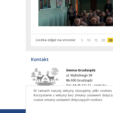
Liczba zdjęć na stronie
pokaż
elementów
pokaż
elementów
pokaż
elementó
pokaż
elem
po
5
10
15
20
25
na
na
na
na
stronie
stronie
stronie
stron
Kontakt
Gmina Grudziądz
ul. Wybickiego 38
86-300 Grudziądz
Tel.: 56 45 111 11 - centrala
E-mail:
ug@grudziadz.ug.gov.p
W ramach naszej witryny stosujemy pliki cookie
Korzystanie z witryny bez zmiany ustawień doty
Adres do e-Doręczeń: AE:PL-
czasie zmiany ustawień dotyczących cookies.
53014-76188-HDIJB-32