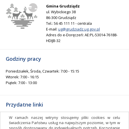
Gmina Grudziądz
ul. Wybickiego 38
86-300 Grudziądz
Tel.: 56 45 111 11 - centrala
E-mail:
ug@grudziadz.ug.gov.pl
Adres do e-Doręczeń: AE:PL-53014-76188-
HDIJB-32
Godziny pracy
Poniedziałek, Środa, Czwartek: 7:00 - 15:15
Wtorek: 7:00 - 16:15
Piątek: 7:00 - 13:00
Przydatne linki
Gminny Ośrodek Kultury i Sportu
W ramach naszej witryny stosujemy pliki cookies w celu
Gminna Biblioteka Publiczna
świadczenia Państwu usług na najwyższym poziomie, w tym w
sposób dostosowany do indywidualnych potrzeb. Korzystanie
facebook.com/gminagrudziadz