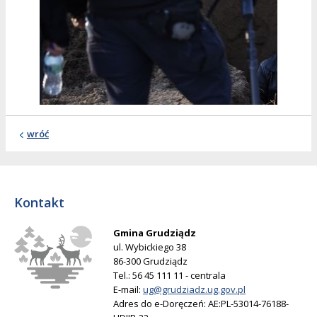
wróć
Kontakt
Gmina Grudziądz
ul. Wybickiego 38
86-300 Grudziądz
Tel.: 56 45 111 11 - centrala
E-mail:
ug@grudziadz.ug.gov.pl
Adres do e-Doręczeń: AE:PL-53014-76188-