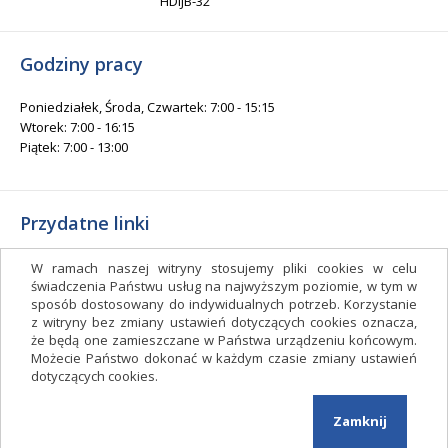
HDIJB-32
Godziny pracy
Poniedziałek, Środa, Czwartek: 7:00 - 15:15
Wtorek: 7:00 - 16:15
Piątek: 7:00 - 13:00
Przydatne linki
Gminny Ośrodek Kultury i Sportu
W ramach naszej witryny stosujemy pliki cookies w celu
Gminna Biblioteka Publiczna
świadczenia Państwu usług na najwyższym poziomie, w tym w
sposób dostosowany do indywidualnych potrzeb. Korzystanie
facebook.com/gminagrudziadz
z witryny bez zmiany ustawień dotyczących cookies oznacza,
Deklaracja dostępności
że będą one zamieszczane w Państwa urządzeniu końcowym.
Możecie Państwo dokonać w każdym czasie zmiany ustawień
Facebook
dotyczących cookies.
Zamknij
Copyright 2017 © Urząd Gminy Grudziądz