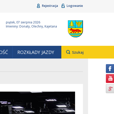
Rejestracja
Logowanie
ina Grudziądz
Wyjątkowa z natury
piątek, 07 sierpnia 2026
Imieniny: Donaty, Olechny, Kajetana
OŚĆ
ROZKŁADY JAZDY
Otwiera
Szukaj
pole,
w
którym
należy
wpisać
wyszukiwaną
frazę.