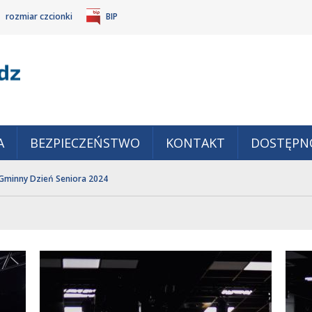
rozmiar czcionki
BIP
Gm
POWIĘKSZ
TANDARDOWY
IEJSZ
CZCIONKĘ
ZMIAR
ONKĘ
A
BEZPIECZEŃSTWO
KONTAKT
DOSTĘPN
Gminny Dzień Seniora 2024