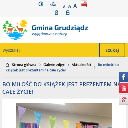
wersja kontrastowa
mapa serwisu
rozmiar czcionki
BIP
POWIĘKSZ CZCIONK
Przejdź do głównego
Przejdź do treści
Przejdź do mapy
Przejdź do
A
STANDARDOWY ROZMIAR
A
POMNIEJSZ CZCIONKĘ
A
Rejestracja
Logowanie
wyszukiwarki
serwisu
menu
Wyszukiwarka
wyszukaj...
Strona główna
Galerie zdjęć
Aktualności
Bo miłość do
książek jest prezentem na całe życie!
BO MIŁOŚĆ DO KSIĄŻEK JEST PREZENTEM NA
CAŁE ŻYCIE!