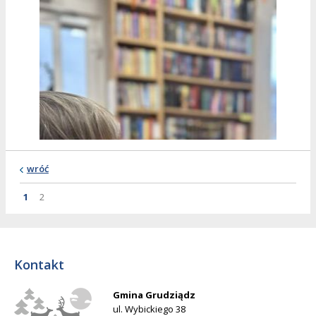
wróć
Strona
Strona
Strona
1
2
Kontakt
Gmina Grudziądz
ul. Wybickiego 38