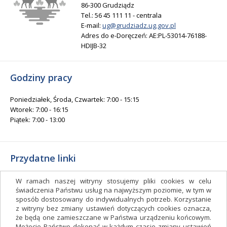
86-300 Grudziądz
Tel.: 56 45 111 11 - centrala
E-mail:
ug@grudziadz.ug.gov.pl
Adres do e-Doręczeń: AE:PL-53014-76188-
HDIJB-32
Godziny pracy
Poniedziałek, Środa, Czwartek: 7:00 - 15:15
Wtorek: 7:00 - 16:15
Piątek: 7:00 - 13:00
Przydatne linki
Gminny Ośrodek Kultury i Sportu
W ramach naszej witryny stosujemy pliki cookies w celu
Gminna Biblioteka Publiczna
świadczenia Państwu usług na najwyższym poziomie, w tym w
sposób dostosowany do indywidualnych potrzeb. Korzystanie
facebook.com/gminagrudziadz
z witryny bez zmiany ustawień dotyczących cookies oznacza,
Deklaracja dostępności
że będą one zamieszczane w Państwa urządzeniu końcowym.
Możecie Państwo dokonać w każdym czasie zmiany ustawień