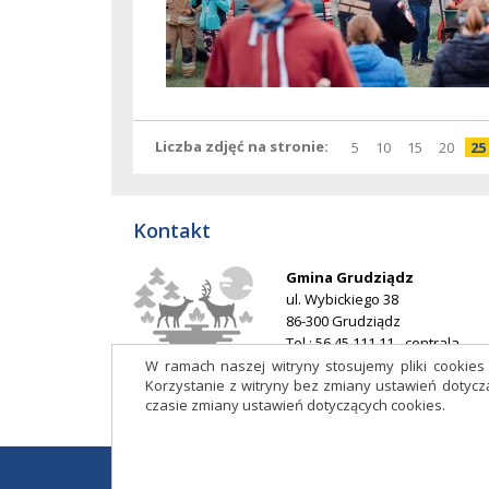
Liczba zdjęć na stronie
pokaż
elementów
pokaż
elementów
pokaż
elementó
pokaż
elem
po
5
10
15
20
25
na
na
na
na
stronie
stronie
stronie
stron
Kontakt
Gmina Grudziądz
ul. Wybickiego 38
86-300 Grudziądz
Tel.: 56 45 111 11 - centrala
E-mail:
ug@grudziadz.ug.gov.p
W ramach naszej witryny stosujemy pliki cookie
Korzystanie z witryny bez zmiany ustawień doty
Adres do e-Doręczeń: AE:PL-
czasie zmiany ustawień dotyczących cookies.
53014-76188-HDIJB-32
Copyright 2017 © Urząd Gminy Grudziądz