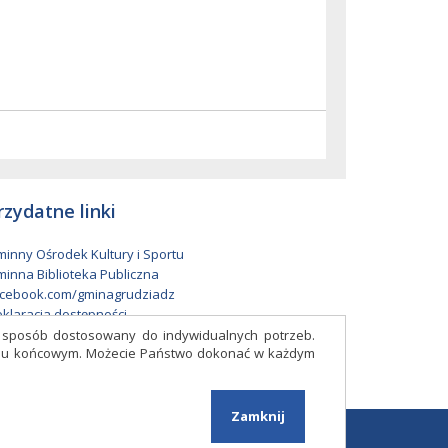
rzydatne linki
inny Ośrodek Kultury i Sportu
inna Biblioteka Publiczna
cebook.com/gminagrudziadz
klaracja dostępności
w sposób dostosowany do indywidualnych potrzeb.
eniu końcowym. Możecie Państwo dokonać w każdym
Facebook
Zamknij
Projekt i wykonanie:
Logonet Sp. z o.o.