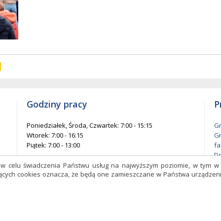
w
entów
każ
elementów
na
ie
stronie
Godziny pracy
P
Poniedziałek, Środa, Czwartek: 7:00 - 15:15
Gm
Wtorek: 7:00 - 16:15
Gm
Piątek: 7:00 - 13:00
fa
De
l
s w celu świadczenia Państwu usług na najwyższym poziomie, w tym 
czących cookies oznacza, że będą one zamieszczane w Państwa urządz