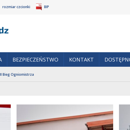
rozmiar czcionki
BIP
Gm
POWIĘKSZ
TANDARDOWY
IEJSZ
CZCIONKĘ
ZMIAR
ONKĘ
A
BEZPIECZEŃSTWO
KONTAKT
DOSTĘPN
III Bieg Ogniomistrza