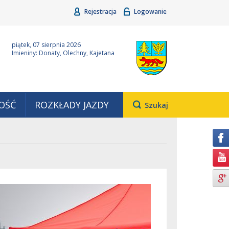
Rejestracja
Logowanie
ina Grudziądz
Wyjątkowa z natury
piątek, 07 sierpnia 2026
Imieniny: Donaty, Olechny, Kajetana
OŚĆ
ROZKŁADY JAZDY
Otwiera
Szukaj
pole,
w
którym
należy
wpisać
wyszukiwaną
frazę.